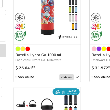
Botella Hydra Go 1000 ml
Botella H
Logo 24hs | Hydra Go | Drinkware
Drinkware | 
$ 26.641
$ 31.972
99
9
Stock online
Stock onlin
2047 un.
30
12.000
NOV
UN. EN CAMINO