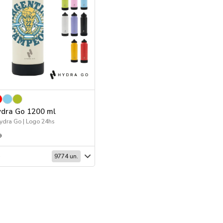
ydra Go 1200 ml
Hydra Go | Logo 24hs
9
e
9774 un.