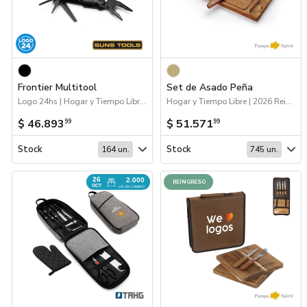
Frontier Multitool
Set de Asado Peña
Logo 24hs | Hogar y Tiempo Libre | 2026 Minería
Hogar y Tiempo Libre | 2026 Reingresos | 2026 Agro
$ 46.893
$ 51.571
99
99
Stock
Stock
164 un.
745 un.
26
2.000
REINGRESO
OCT
UN. EN CAMINO