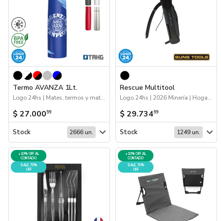
Termo AVANZA 1Lt.
Rescue Multitool
Logo 24hs | Mates, termos y materas | Hogar y Tiempo Libre | 2026 Reingresos | Próximos Arribos | Drinkware
Logo 24hs | 2026 Minería | Hogar y Tiempo Libre
$ 27.000
$ 29.734
99
99
Stock
Stock
2666 un.
1249 un.
+10% OFF AL
+10% OFF AL
CONTADO
CONTADO
SALE 70%
SALE 70%
OFF
OFF