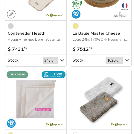
Contenedor Health
La Baule Master Cheese
Hogar y Tiempo Libre | Sustentables | 2026 Día de la Niñez
Logo 24hs | 70%OFF Hogar y Tiempo Libre | Hogar y Tiempo Libre
$ 7431
$ 7512
99
99
Stock
Stock
343 un.
1626 un.
27
5.000
REINGRESO
AUG
UN. EN CAMINO