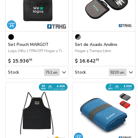
Set Pouch MARGOT
Set de Asado Andino
Logo 24hs | 70%OFF Hogar y Tiempo Libre | Hogar y Tiempo Libre
Hogar y Tiempo Libre
$ 15.936
$ 16.642
99
99
Stock
Stock
751 un.
9220 un.
30
7
4.300
4.000
NOV
DEC
UN. EN CAMINO
UN. EN CAMINO