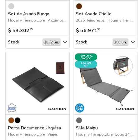
Set de Asado Fuego
Set Asado Criollo.
Hogar y Tiempo Libre | Próximos Arribos
2026 Reingresos | Hogar y Tiempo Libre
$ 53.302
$ 56.971
99
99
Stock
Stock
2532 un.
305 un.
+10% OFF AL
CONTADO
SALE 70%
OFF
Porta Documento Urquiza
Silla Maipu
Hogar y Tiempo Libre | Viajes
Hogar y Tiempo Libre | Logo 24hs | 70%OFF Hogar y Tiempo Libre