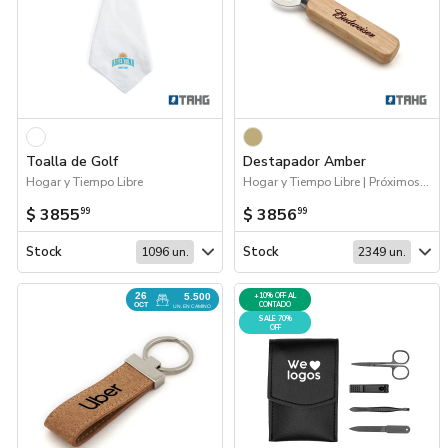
Toalla de Golf
Destapador Amber
Hogar y Tiempo Libre
Hogar y Tiempo Libre | Próximos Arribos
$ 3855
$ 3856
99
99
Stock
Stock
1096 un.
2349 un.
26
5.500
+10% OFF AL
CONTADO
OCT
UN. EN CAMINO
SALE 70%
OFF