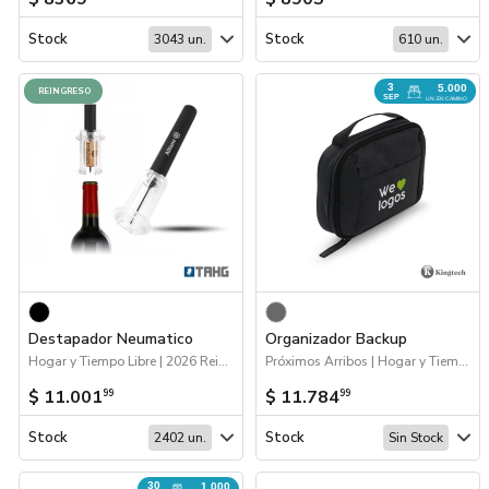
Stock
Stock
3043 un.
610 un.
3
5.000
REINGRESO
SEP
UN. EN CAMINO
Destapador Neumatico
Organizador Backup
Hogar y Tiempo Libre | 2026 Reingresos
Próximos Arribos | Hogar y Tiempo Libre | Escritorio
$ 11.001
$ 11.784
99
99
Stock
Stock
2402 un.
Sin Stock
30
1.000