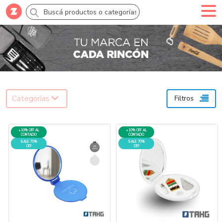
Comprar
Creá tu cuenta
Ingresá
Categorías
Categorías
Filtros
SALE 70% OFF
+10% OFF AL
+10% OFF AL
Novedades
CONTADO
CONTADO
SALE 70%
SALE 70%
OFF
OFF
Campañas
Logo 24hs