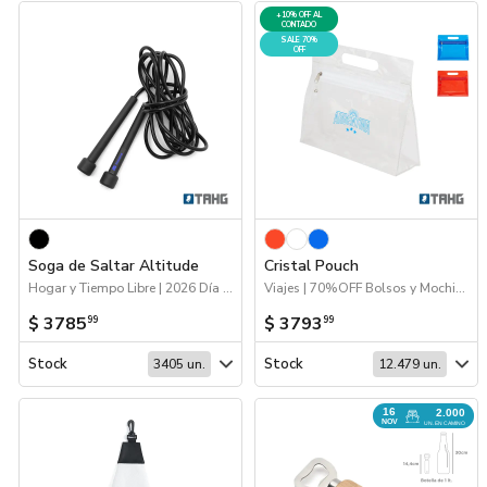
+10% OFF AL
CONTADO
SALE 70%
OFF
Soga de Saltar Altitude
Cristal Pouch
Hogar y Tiempo Libre | 2026 Día de la Niñez
Viajes | 70%OFF Bolsos y Mochilas | Hogar y Tiempo Libre | Escritorio
$ 3785
$ 3793
99
99
Stock
Stock
3405 un.
12.479 un.
16
2.000
NOV
UN. EN CAMINO