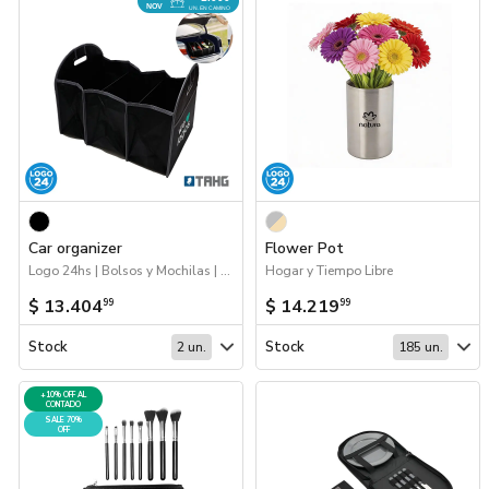
NOV
UN. EN CAMINO
Car organizer
Flower Pot
Logo 24hs | Bolsos y Mochilas | Hogar y Tiempo Libre | Próximos Arribos
Hogar y Tiempo Libre
$ 13.404
$ 14.219
99
99
Stock
Stock
2 un.
185 un.
+10% OFF AL
CONTADO
SALE 70%
OFF