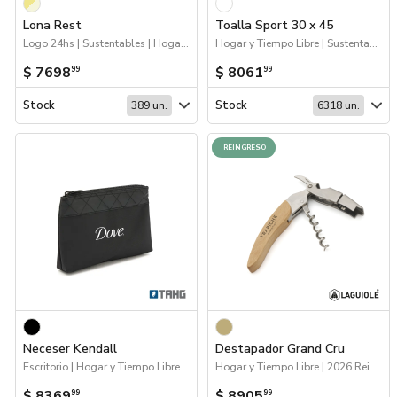
Lona Rest
Toalla Sport 30 x 45
Logo 24hs | Sustentables | Hogar y Tiempo Libre | Próximos Arribos
Hogar y Tiempo Libre | Sustentables
$ 7698
$ 8061
99
99
Stock
Stock
389 un.
6318 un.
REINGRESO
Neceser Kendall
Destapador Grand Cru
Escritorio | Hogar y Tiempo Libre
Hogar y Tiempo Libre | 2026 Reingresos
$ 8369
$ 8905
99
99