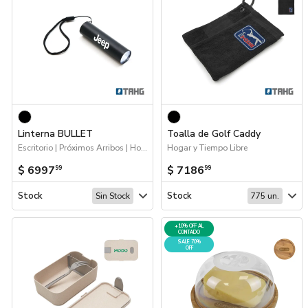
Linterna BULLET
Toalla de Golf Caddy
Escritorio | Próximos Arribos | Hogar y Tiempo Libre
Hogar y Tiempo Libre
$ 6997
$ 7186
99
99
Stock
Stock
Sin Stock
775 un.
+10% OFF AL
CONTADO
SALE 70%
OFF