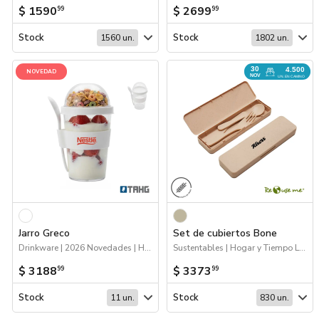
$ 1590
$ 2699
99
99
Stock
Stock
1560 un.
1802 un.
30
4.500
NOVEDAD
NOV
UN. EN CAMINO
Jarro Greco
Set de cubiertos Bone
Drinkware | 2026 Novedades | Hogar y Tiempo Libre
Sustentables | Hogar y Tiempo Libre | 2026 Día de la Niñez | Próximos Arribos
$ 3188
$ 3373
99
99
Stock
Stock
11 un.
830 un.