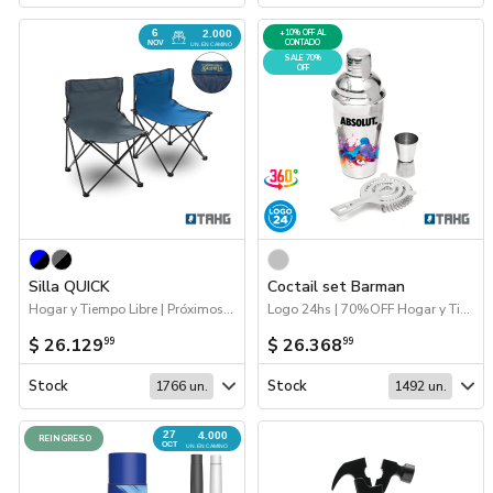
6
2.000
+10% OFF AL
CONTADO
NOV
UN. EN CAMINO
SALE 70%
OFF
Silla QUICK
Coctail set Barman
Hogar y Tiempo Libre | Próximos Arribos
Logo 24hs | 70%OFF Hogar y Tiempo Libre | Hogar y Tiempo Libre
$ 26.129
$ 26.368
99
99
Stock
Stock
1766 un.
1492 un.
27
4.000
REINGRESO
OCT
UN. EN CAMINO