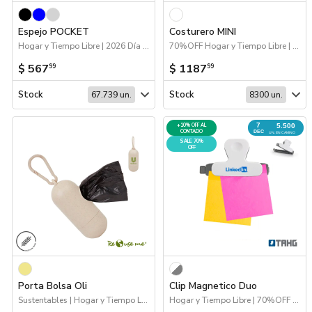
Marcas
Espejo POCKET
Costurero MINI
Hogar y Tiempo Libre | 2026 Día de la Niñez | 70%OFF Hogar y Tiempo Libre
70%OFF Hogar y Tiempo Libre | Hogar y Tiempo Libre
Catálogos
$ 567
$ 1187
99
99
Sé partner
Stock
Stock
67.739 un.
8300 un.
7
+10% OFF AL
5.500
CONTADO
DEC
UN. EN CAMINO
SALE 70%
OFF
Porta Bolsa Oli
Clip Magnetico Duo
Sustentables | Hogar y Tiempo Libre
Hogar y Tiempo Libre | 70%OFF Hogar y Tiempo Libre | Escritorio | Próximos Arribos