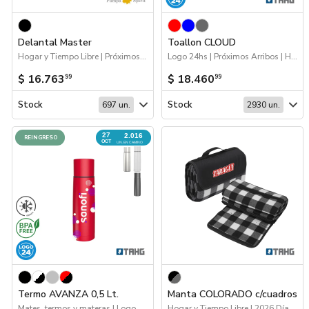
Delantal Master
Toallon CLOUD
Hogar y Tiempo Libre | Próximos Arribos
Logo 24hs | Próximos Arribos | Hogar y Tiempo Libre
$ 16.763
$ 18.460
99
99
Stock
Stock
697 un.
2930 un.
27
2.016
REINGRESO
OCT
UN. EN CAMINO
Termo AVANZA 0,5 Lt.
Manta COLORADO c/cuadros
Mates, termos y materas | Logo 24hs | Hogar y Tiempo Libre | 2026 Reingresos | Próximos Arribos | Drinkware
Hogar y Tiempo Libre | 2026 Día de la Niñez