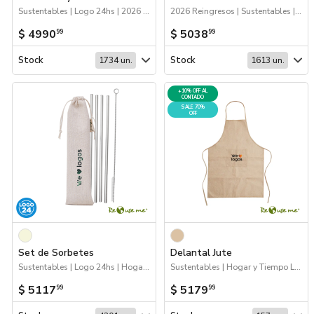
Sustentables | Logo 24hs | 2026 Día de la Niñez | Hogar y Tiempo Libre
2026 Reingresos | Sustentables | Escritorio | Hogar y Tiempo Libre
$ 4990
$ 5038
99
99
Stock
Stock
1734 un.
1613 un.
+10% OFF AL
CONTADO
SALE 70%
OFF
Set de Sorbetes
Delantal Jute
Sustentables | Logo 24hs | Hogar y Tiempo Libre
Sustentables | Hogar y Tiempo Libre | 70%OFF Hogar y Tiempo Libre
$ 5117
$ 5179
99
99