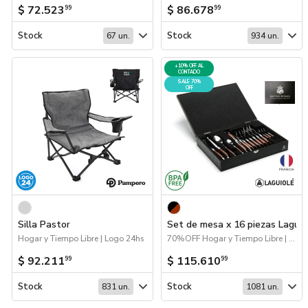
$ 72.523
$ 86.678
99
99
Stock
Stock
67 un.
934 un.
+10% OFF AL
CONTADO
SALE 70%
OFF
Silla Pastor
Set de mesa x 16 piezas Laguio
Hogar y Tiempo Libre | Logo 24hs
70%OFF Hogar y Tiempo Libre | Hogar y Tiempo Libre
$ 92.211
$ 115.610
99
99
Stock
Stock
831 un.
1081 un.