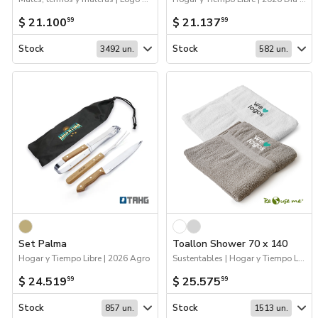
$ 21.100
$ 21.137
99
99
Stock
Stock
3492 un.
582 un.
Set Palma
Toallon Shower 70 x 140
Hogar y Tiempo Libre | 2026 Agro
Sustentables | Hogar y Tiempo Libre
$ 24.519
$ 25.575
99
99
Stock
Stock
857 un.
1513 un.