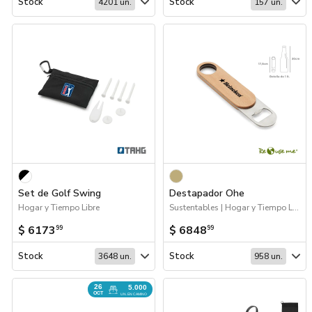
Stock
Stock
4201 un.
157 un.
Set de Golf Swing
Destapador Ohe
Hogar y Tiempo Libre
Sustentables | Hogar y Tiempo Libre
$ 6173
$ 6848
99
99
Stock
Stock
3648 un.
958 un.
26
5.000
OCT
UN. EN CAMINO