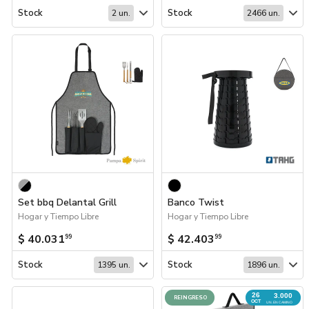
Stock
Stock
2 un.
2466 un.
Set bbq Delantal Grill
Banco Twist
Hogar y Tiempo Libre
Hogar y Tiempo Libre
$ 40.031
$ 42.403
99
99
Stock
Stock
1395 un.
1896 un.
26
3.000
REINGRESO
OCT
UN. EN CAMINO