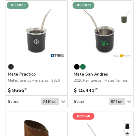
REINGRESO
REINGRESO
Mate Practico
Mate San Andres
Mates, termos y materas | 2026 Reingresos
2026 Reingresos | Mates, termos y materas
$ 8666
$ 15.441
99
99
Stock
Stock
2410 un.
874 un.
NOVEDAD