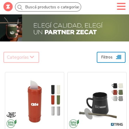
Comprar
Creá tu cuenta
Ingresá
Categorías
Categorías
Filtros
SALE 70% OFF
Novedades
Campañas
Logo 24hs