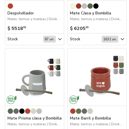
Marcas
Despolvillador
Mate C/asa y Bombilla
Mates, termos y materas | Drinkware
Mates, termos y materas | Drinkware
Catálogos
$ 5518
$ 6205
99
99
Sé partner
Stock
Stock
87 un.
1631 un.
Mate Prisma c/asa y Bombilla
Mate Barril y Bombilla
Mates, termos y materas | Drinkware
Mates, termos y materas | Drinkware