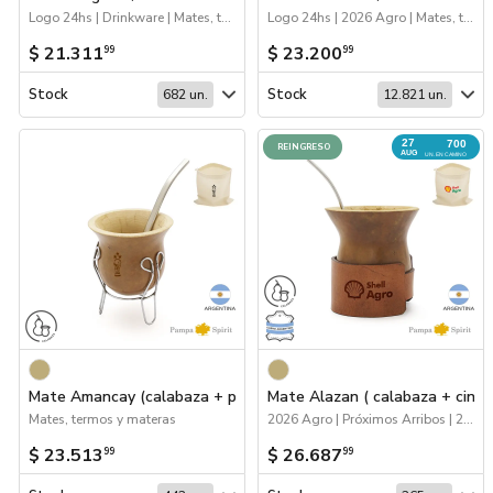
Logo 24hs | Drinkware | Mates, termos y materas
Logo 24hs | 2026 Agro | Mates, termos y materas | Próximos Arribos | Drinkware
$ 21.311
$ 23.200
99
99
Stock
Stock
682 un.
12.821 un.
27
700
REINGRESO
AUG
UN. EN CAMINO
Mate Amancay (calabaza + pie)
Mate Alazan ( calabaza + cintu
Mates, termos y materas
2026 Agro | Próximos Arribos | 2026 Reingresos | Mates, termos y materas
$ 23.513
$ 26.687
99
99