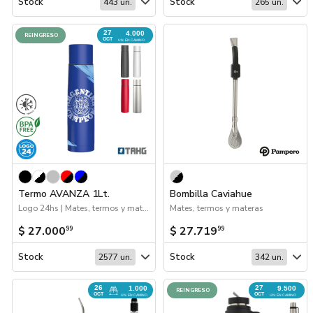
Stock
Stock
443 un.
265 un.
27
4.000
REINGRESO
OCT
UN. EN CAMINO
Termo AVANZA 1Lt.
Bombilla Caviahue
Logo 24hs | Mates, termos y materas | Hogar y Tiempo Libre | 2026 Reingresos | Próximos Arribos | Drinkware
Mates, termos y materas
$ 27.000
$ 27.719
99
99
Stock
Stock
2577 un.
342 un.
26
27
1.000
9.500
REINGRESO
OCT
OCT
UN. EN CAMINO
UN. EN CAMINO