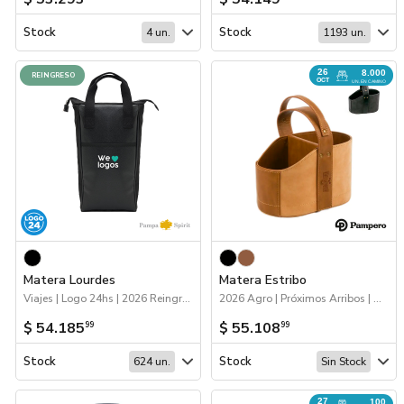
Stock
Stock
4 un.
1193 un.
26
8.000
REINGRESO
OCT
UN. EN CAMINO
Matera Lourdes
Matera Estribo
Viajes | Logo 24hs | 2026 Reingresos | Mates, termos y materas
2026 Agro | Próximos Arribos | Mates, termos y materas
$ 54.185
$ 55.108
99
99
Stock
Stock
624 un.
Sin Stock
27
100