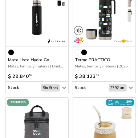
Mate Listo Hydra Go
Termo PRACTICO
Mates, termos y materas | Drinkware | Próximos Arribos
Mates, termos y materas | 2026 Reingresos | Próximos Arribos | Drinkware
$ 29.840
$ 38.123
99
99
Stock
Stock
Sin Stock
2792 un.
27
200
REINGRESO
AUG
UN. EN CAMINO