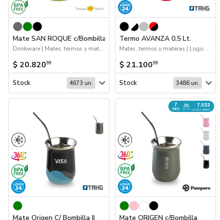
Mate SAN ROQUE c/Bombilla
Termo AVANZA 0,5 Lt.
Drinkware | Mates, termos y materas
Mates, termos y materas | Logo 24hs | Hogar y Tiempo Libre | 2026 Reingresos | Próximos Arribos | Drinkware
$ 20.820
$ 21.100
99
99
Stock
Stock
4673 un.
3486 un.
7
7.032
DEC
UN. EN CAMINO
Mate Origen C/ Bombilla II
Mate ORIGEN c/Bombilla