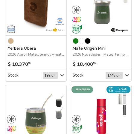
Yerbera Obera
Mate Origen Mini
2026 Agro | Mates, termos y materas
2026 Novedades | Mates, termos y materas
$ 18.370
$ 18.400
99
99
Stock
Stock
192 un.
1745 un.
27
2.016
REINGRESO
OCT
UN. EN CAMINO