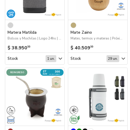
Matera Matilda
Mate Zaino
Bolsos y Mochilas | Logo 24hs | Mates, termos y materas | 2026 Reingresos
Mates, termos y materas | Próximos Arribos
$ 38.950
$ 40.509
99
99
Stock
Stock
1 un.
29 un.
27
300
REINGRESO
AUG
UN. EN CAMINO