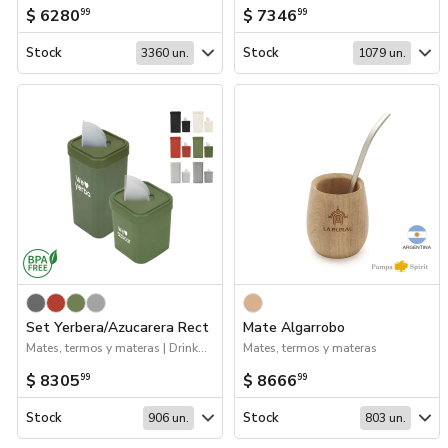
$ 6280
$ 7346
99
99
Stock
Stock
3360 un.
1079 un.
Set Yerbera/Azucarera Rect
Mate Algarrobo
Mates, termos y materas | Drinkware
Mates, termos y materas
$ 8305
$ 8666
99
99
Stock
Stock
906 un.
803 un.