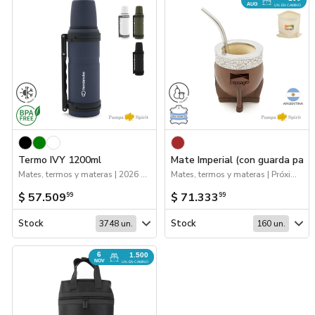
AUG
UN. EN CAMINO
Termo IVY 1200ml
Mate Imperial (con guarda pam
Mates, termos y materas | 2026 Agro | Logo 24hs | Drinkware
Mates, termos y materas | Próximos Arribos
$ 57.509
$ 71.333
99
99
Stock
Stock
3748 un.
160 un.
6
1.500
NOV
UN. EN CAMINO