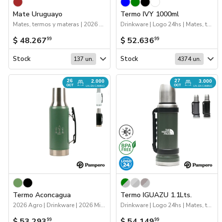
Mate Uruguayo
Termo IVY 1000ml
Mates, termos y materas | 2026 Reingresos | Próximos Arribos
Drinkware | Logo 24hs | Mates, termos y materas
$ 48.267
$ 52.636
99
99
Stock
Stock
137 un.
4374 un.
26
27
2.000
3.000
OCT
OCT
UN. EN CAMINO
UN. EN CAMINO
Termo Aconcagua
Termo IGUAZU 1.1Lts.
2026 Agro | Drinkware | 2026 Minería | Próximos Arribos | Mates, termos y materas
Drinkware | Logo 24hs | Mates, termos y materas | Próximos Arribos
$ 53.293
$ 54.149
99
99