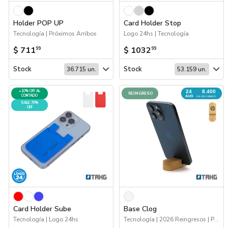
Marcas
Holder POP UP
Card Holder Stop
Tecnología | Próximos Arribos
Logo 24hs | Tecnología
Catálogos
$ 711
$ 1032
99
99
Sé partner
Stock
Stock
36.715 un.
53.159 un.
24
+10% OFF AL
8.400
REINGRESO
CONTADO
AUG
UN. EN CAMINO
SALE 70%
OFF
Card Holder Sube
Base Clog
Tecnología | Logo 24hs
Tecnología | 2026 Reingresos | Próximos Arribos | Escritorio