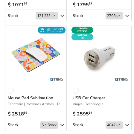
$ 1071
$ 1795
99
99
Stock
Stock
121.233 un.
2798 un.
16
17.000
+10% OFF AL
CONTADO
NOV
UN. EN CAMINO
SALE 70%
OFF
Mouse Pad Sublimation
USB Car Charger
Escritorio | Próximos Arribos | Tecnología
Viajes | Tecnología
$ 2518
$ 2595
99
99
Stock
Stock
Sin Stock
4042 un.