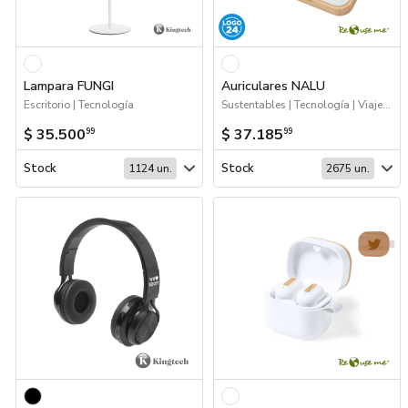
Lampara FUNGI
Auriculares NALU
Escritorio | Tecnología
Sustentables | Tecnología | Viajes | Logo 24hs
$ 35.500
$ 37.185
99
99
Stock
Stock
1124 un.
2675 un.