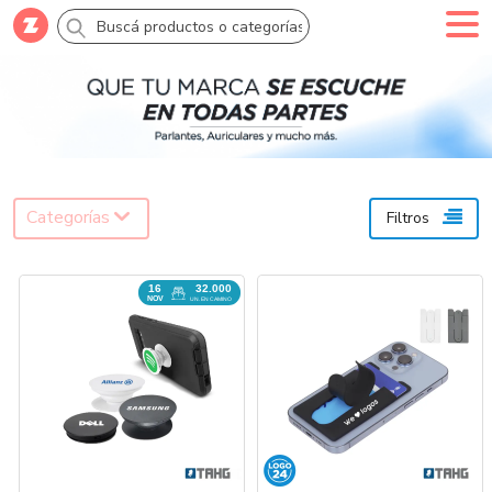
Comprar
Creá tu cuenta
Ingresá
Categorías
Categorías
Filtros
SALE 70% OFF
16
32.000
Novedades
NOV
UN. EN CAMINO
Campañas
Logo 24hs