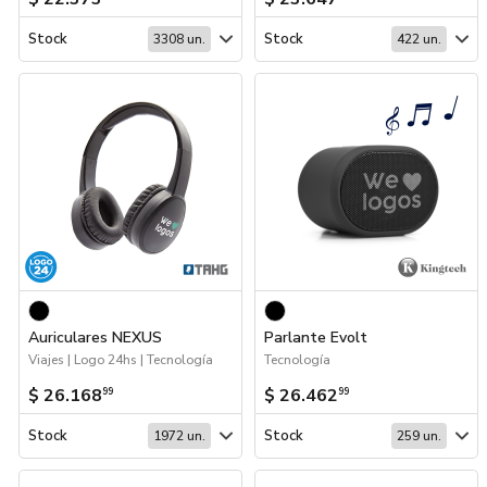
Stock
Stock
3308 un.
422 un.
Auriculares NEXUS
Parlante Evolt
Viajes | Logo 24hs | Tecnología
Tecnología
$ 26.168
$ 26.462
99
99
Stock
Stock
1972 un.
259 un.