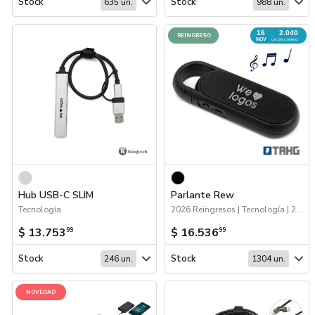
Stock
Stock
635 un.
988 un.
16
2.040
REINGRESO
NOV
UN. EN CAMINO
Hub USB-C SLIM
Parlante Rew
Tecnología
2026 Reingresos | Tecnología | 2026 Día de la Niñez | Próximos Arribos
$ 13.753
$ 16.536
99
99
Stock
Stock
246 un.
1304 un.
NOVEDAD