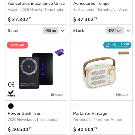
Auriculares inalambrico Unison
Auriculares Tempo
Viajes | 2026 Minería | Tecnología
Sustentables | Tecnología | Viajes
$ 37.302
$ 37.302
99
99
Stock
Stock
486 un.
4284 un.
16
1.000
NOVEDAD
NOV
UN. EN CAMINO
Power Bank Tron
Parlante Vintage
2026 Novedades | Tecnología
Tecnología | Próximos Arribos
$ 40.500
$ 40.501
99
99