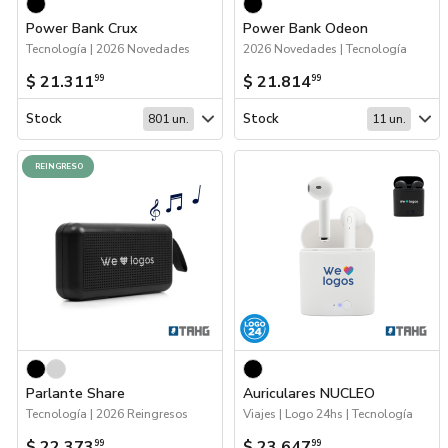
Power Bank Crux
Power Bank Odeon
Tecnología | 2026 Novedades
2026 Novedades | Tecnología
$ 21.311
$ 21.814
99
99
Stock
Stock
801 un.
11 un.
REINGRESO
Parlante Share
Auriculares NUCLEO
Tecnología | 2026 Reingresos
Viajes | Logo 24hs | Tecnología
$ 22.373
$ 23.647
99
99