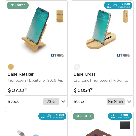
7
2.040
REINGRESO
DEC
UN. EN CAMINO
Base Relaxer
Base Cross
Tecnología | Escritorio | 2026 Reingresos | 2026 Día de la Niñez
Escritorio | Tecnología | Próximos Arribos
$ 3733
$ 3854
99
99
Stock
Stock
173 un.
Sin Stock
16
24
5.100
3.000
REINGRESO
NOV
AUG
UN. EN CAMINO
UN. EN CAMINO