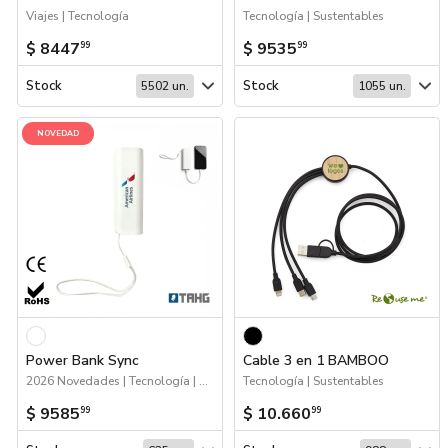
Viajes | Tecnología
Tecnología | Sustentables
$ 8447
$ 9535
99
99
Stock
Stock
5502 un.
1055 un.
NOVEDAD
Power Bank Sync
Cable 3 en 1 BAMBOO
2026 Novedades | Tecnología | 2026 Día de la Niñez
Tecnología | Sustentables
$ 9585
$ 10.660
99
99