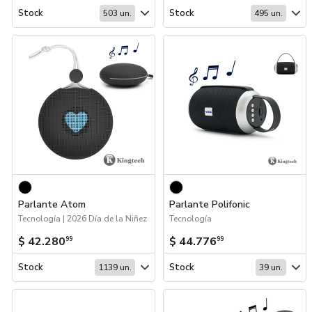
Stock
Stock
503 un.
495 un.
Parlante Atom
Parlante Polifonic
Tecnología | 2026 Día de la Niñez
Tecnología
$ 42.280
$ 44.776
99
99
Stock
Stock
1139 un.
39 un.