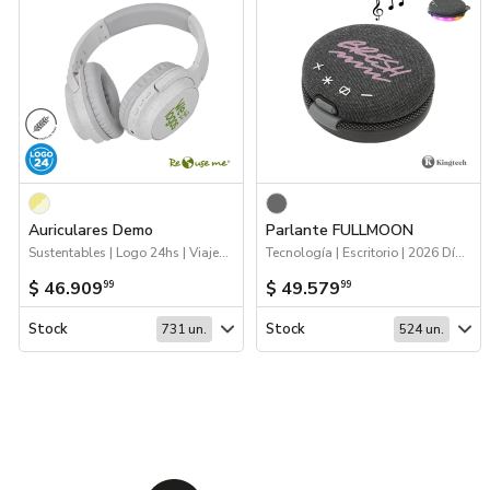
Auriculares Demo
Parlante FULLMOON
Sustentables | Logo 24hs | Viajes | Tecnología
Tecnología | Escritorio | 2026 Día de la Niñez
$ 46.909
$ 49.579
99
99
Stock
Stock
731 un.
524 un.