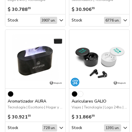
$ 30.788
$ 30.906
99
99
Stock
Stock
3907 un.
6776 un.
Aromatizador AURA
Auriculares GALIO
Tecnología | Escritorio | Hogar y Tiempo Libre
Viajes | Tecnología | Logo 24hs | 2026 Minería
$ 30.921
$ 31.866
99
99
Stock
Stock
728 un.
1391 un.