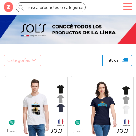
Comprar
Creá tu cuenta
Ingresá
Categorías
Categorías
Filtros
SALE 70% OFF
Novedades
Campañas
Logo 24hs