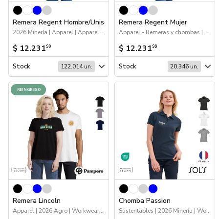
Marcas
Remera Regent Hombre/Unisex
Remera Regent Mujer
2026 Minería | Apparel | Apparel - Remeras y chombas | Workwear
Apparel - Remeras y chombas | Apparel | Workwear
Catálogos
$ 12.231
$ 12.231
99
99
Sé partner
Stock
Stock
122.014 un.
20.346 un.
REINGRESO
Remera Lincoln
Chomba Passion
Apparel | 2026 Agro | Workwear | Apparel - Remeras y chombas | 2026 Reingresos
Sustentables | 2026 Minería | Workwear | Apparel | Apparel - Remeras y chombas