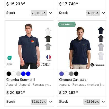
$ 16.238
$ 17.749
99
99
Stock
Stock
70.478 un.
4291 un.
REINGRESO
Chomba Summer II
Chomba Cutralco
Apparel | Apparel - Remeras y chombas | Sustentables | Workwear
Apparel - Remeras y chombas | 2026 Agro | Workwear | Apparel | 2026 Reingresos
$ 20.882
$ 27.182
99
99
Stock
Stock
32.819 un.
46.366 un.