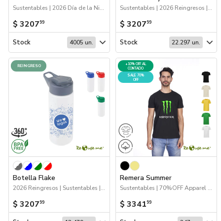
Sustentables | 2026 Día de la Niñez | Drinkware
Sustentables | 2026 Reingresos | Drinkware
$ 3207
$ 3207
99
99
Stock
Stock
4005 un.
22.297 un.
+10% OFF AL
REINGRESO
CONTADO
SALE 70%
OFF
Botella Flake
Remera Summer
2026 Reingresos | Sustentables | Drinkware
Sustentables | 70%OFF Apparel | Apparel
$ 3207
$ 3341
99
99