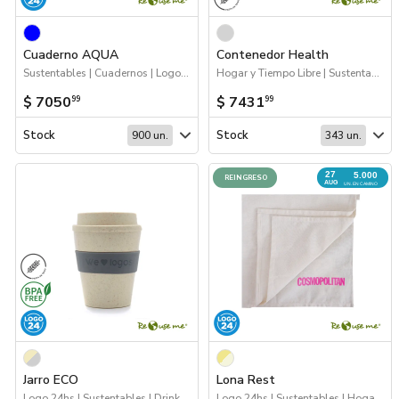
Cuaderno AQUA
Contenedor Health
Sustentables | Cuadernos | Logo 24hs
Hogar y Tiempo Libre | Sustentables | 2026 Día de la Niñez
$ 7050
$ 7431
99
99
Stock
Stock
900 un.
343 un.
27
5.000
REINGRESO
AUG
UN. EN CAMINO
Jarro ECO
Lona Rest
Logo 24hs | Sustentables | Drinkware
Logo 24hs | Sustentables | Hogar y Tiempo Libre | Próximos Arribos