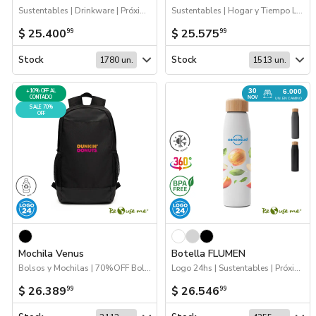
Sustentables | Drinkware | Próximos Arribos
Sustentables | Hogar y Tiempo Libre
$ 25.400
$ 25.575
99
99
Stock
Stock
1780 un.
1513 un.
30
+10% OFF AL
6.000
CONTADO
NOV
UN. EN CAMINO
SALE 70%
OFF
Mochila Venus
Botella FLUMEN
Bolsos y Mochilas | 70%OFF Bolsos y Mochilas | Logo 24hs | Sustentables
Logo 24hs | Sustentables | Próximos Arribos | Drinkware
$ 26.389
$ 26.546
99
99