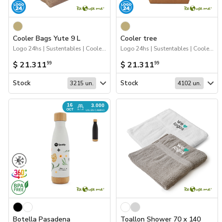
Cooler Bags Yute 9 L
Cooler tree
Logo 24hs | Sustentables | Coolers y luncheras
Logo 24hs | Sustentables | Coolers y luncheras
$ 21.311
$ 21.311
99
99
Stock
Stock
3215 un.
4102 un.
16
3.000
OCT
UN. EN CAMINO
Botella Pasadena
Toallon Shower 70 x 140