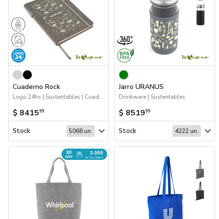
Cuaderno Rock
Jarro URANUS
Logo 24hs | Sustentables | Cuadernos
Drinkware | Sustentables
$ 8415
$ 8519
99
99
Stock
Stock
5068 un.
4222 un.
30
3.000
NOV
UN. EN CAMINO