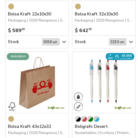
Marcas
Bolsa Kraft 22x10x30
Bolsa Kraft 32x10x30
Packaging | 2026 Reingresos | Sustentables | Bolsas y Tote Bags
Packaging | 2026 Reingresos | Sustentables | Bolsas y Tote Bags
Catálogos
$ 589
$ 642
99
99
Sé partner
Stock
Stock
6356 un.
3250 un.
7
40.000
REINGRESO
DEC
UN. EN CAMINO
Bolsa Kraft 43x12x32
Boligrafo Desert
Packaging | 2026 Reingresos | Sustentables | Bolsas y Tote Bags
Sustentables | Escritura | Próximos Arribos