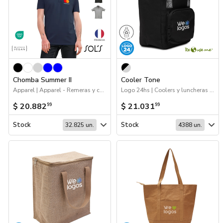
Chomba Summer II
Cooler Tone
Apparel | Apparel - Remeras y chombas | Sustentables | Workwear
Logo 24hs | Coolers y luncheras | 70%OFF Bolsos y Mochilas | Sustentables
$ 20.882
$ 21.031
99
99
Stock
Stock
32.825 un.
4388 un.