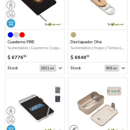
Cuaderno FIRE
Destapador Ohe
Sustentables | Cuadernos | Logo 24hs
Sustentables | Hogar y Tiempo Libre
$ 6776
$ 6848
99
99
Stock
Stock
3811 un.
958 un.