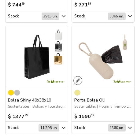
$ 744
$ 771
99
99
Stock
Stock
3915 un.
3365 un.
Bolsa Shiny 40x38x10
Porta Bolsa Oli
Sustentables | Bolsas y Tote Bags | Packaging
Sustentables | Hogar y Tiempo Libre
$ 1377
$ 1590
99
99
Stock
Stock
11.298 un.
1560 un.