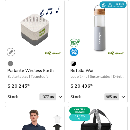
24
5.000
AUG
UN. EN CAMINO
Parlante Wireless Earth
Botella Wai
Sustentables | Tecnología
Logo 24hs | Sustentables | Drinkware | Próximos Arribos
$ 20.245
$ 20.436
99
99
Stock
Stock
1377 un.
985 un.
+10% OFF AL
CONTADO
SALE 70%
OFF