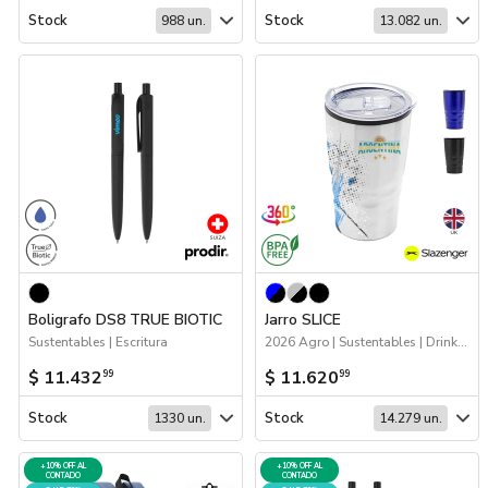
Stock
Stock
988 un.
13.082 un.
Boligrafo DS8 TRUE BIOTIC
Jarro SLICE
Sustentables | Escritura
2026 Agro | Sustentables | Drinkware
$ 11.432
$ 11.620
99
99
Stock
Stock
1330 un.
14.279 un.
+10% OFF AL
+10% OFF AL
CONTADO
CONTADO