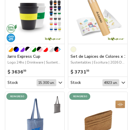
Jarro Express Cup
Set de Lapices de Colores x 12
Logo 24hs | Drinkware | Sustentables | 2026 Minería | Próximos Arribos
Sustentables | Escritura | 2026 Día de la Niñez
$ 3636
$ 3731
99
99
Stock
Stock
15.300 un.
4923 un.
REINGRESO
REINGRESO