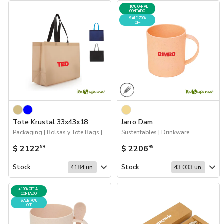
+10% OFF AL
CONTADO
SALE 70%
OFF
Tote Krustal 33x43x18
Jarro Dam
Packaging | Bolsas y Tote Bags | Sustentables
Sustentables | Drinkware
$ 2122
$ 2206
99
99
Stock
Stock
4184 un.
43.033 un.
+10% OFF AL
CONTADO
SALE 70%
OFF