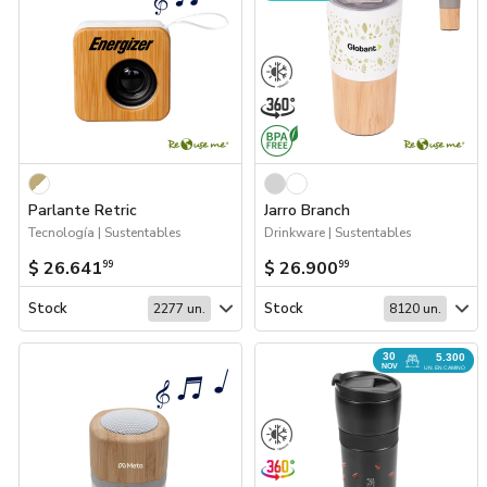
Parlante Retric
Jarro Branch
Tecnología | Sustentables
Drinkware | Sustentables
$ 26.641
$ 26.900
99
99
Stock
Stock
2277 un.
8120 un.
30
5.300
NOV
UN. EN CAMINO