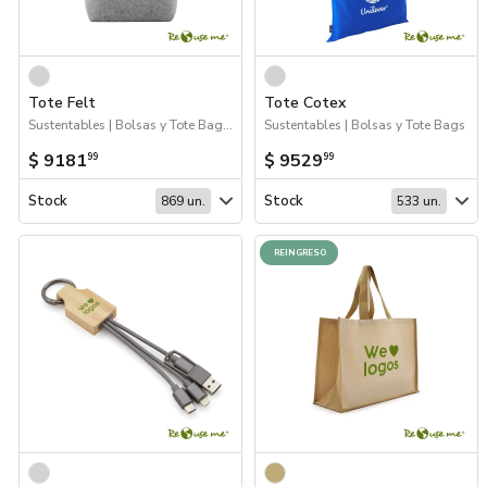
Tote Felt
Tote Cotex
Sustentables | Bolsas y Tote Bags | Próximos Arribos
Sustentables | Bolsas y Tote Bags
$ 9181
$ 9529
99
99
Stock
Stock
869 un.
533 un.
REINGRESO