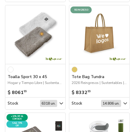
REINGRESO
Toalla Sport 30 x 45
Tote Bag Tundra
Hogar y Tiempo Libre | Sustentables
2026 Reingresos | Sustentables | Bolsas y Tote Bags
$ 8061
$ 8332
99
99
Stock
Stock
6318 un.
14.806 un.
+10% OFF AL
CONTADO
SALE 70%
OFF