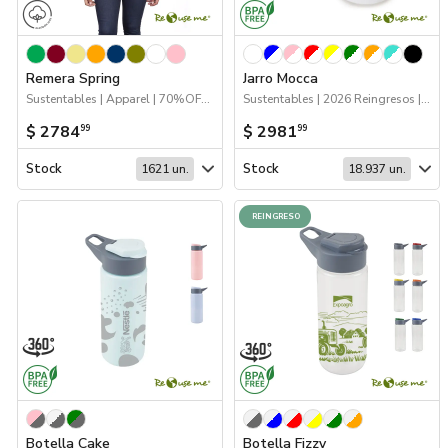
Remera Spring
Jarro Mocca
Sustentables | Apparel | 70%OFF Apparel
Sustentables | 2026 Reingresos | Drinkware
$ 2784
$ 2981
99
99
Stock
Stock
1621 un.
18.937 un.
REINGRESO
Botella Cake
Botella Fizzy