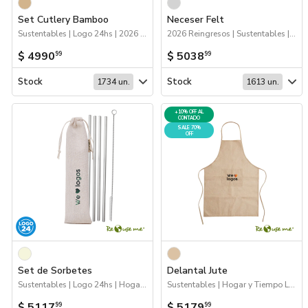
Set Cutlery Bamboo
Neceser Felt
Sustentables | Logo 24hs | 2026 Día de la Niñez | Hogar y Tiempo Libre
2026 Reingresos | Sustentables | Escritorio | Hogar y Tiempo Libre
$ 4990
$ 5038
99
99
Stock
Stock
1734 un.
1613 un.
+10% OFF AL
CONTADO
SALE 70%
OFF
Set de Sorbetes
Delantal Jute
Sustentables | Logo 24hs | Hogar y Tiempo Libre
Sustentables | Hogar y Tiempo Libre | 70%OFF Hogar y Tiempo Libre
$ 5117
$ 5179
99
99