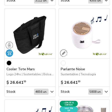
Stock
Stock
3112 un.
4355 un.
Cooler Tote Mars
Parlante Noise
Logo 24hs | Sustentables | Bolsas y Tote Bags | Coolers y luncheras
Sustentables | Tecnología
$ 26.641
$ 26.641
99
99
Stock
Stock
4656 un.
5808 un.
+10% OFF AL
CONTADO
SALE 70%
OFF