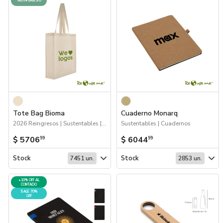
REINGRESO
Tote Bag Bioma
Cuaderno Monarq
2026 Reingresos | Sustentables | Bolsas y Tote Bags
Sustentables | Cuadernos
$ 5706
$ 6044
99
99
Stock
Stock
7451 un.
2853 un.
+10% OFF AL
CONTADO
SALE 70%
OFF