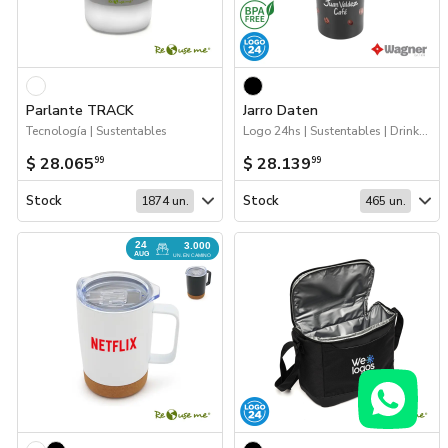
Parlante TRACK
Jarro Daten
Tecnología | Sustentables
Logo 24hs | Sustentables | Drinkware | Próximos Arribos
$ 28.065
$ 28.139
99
99
Stock
Stock
1874 un.
465 un.
24
3.000
AUG
UN. EN CAMINO