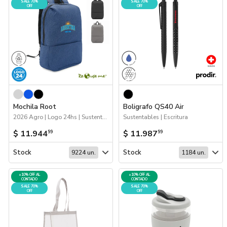
SALE 70%
SALE 70%
OFF
OFF
Mochila Root
Boligrafo QS40 Air
2026 Agro | Logo 24hs | Sustentables | Bolsos y Mochilas | 70%OFF Bolsos y Mochilas
Sustentables | Escritura
$ 11.944
$ 11.987
99
99
Stock
Stock
9224 un.
1184 un.
+10% OFF AL
+10% OFF AL
CONTADO
CONTADO
SALE 70%
SALE 70%
OFF
OFF