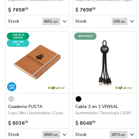
$ 7658
$ 7698
99
99
Stock
Stock
4655 un.
389 un.
+10% OFF AL
REINGRESO
CONTADO
SALE 70%
OFF
Cuaderno FUSTA
Cable 3 en 1 VERSAL
Logo 24hs | Sustentables | Cuadernos
Sustentables | Tecnología | 2026 Reingresos
$ 8036
$ 8048
99
99
Stock
Stock
4960 un.
1870 un.