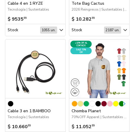
Cable 4 en 1 RYZE
Tote Bag Cactus
Tecnología | Sustentables
2026 Reingresos | Sustentables | Bolsas y Tote Bags
$ 9535
$ 10.282
99
99
Stock
Stock
1055 un.
2187 un.
+10% OFF AL
CONTADO
SALE 70%
OFF
Cable 3 en 1 BAMBOO
Chomba Planet
Tecnología | Sustentables
70%OFF Apparel | Sustentables | Apparel
$ 10.660
$ 11.052
99
99