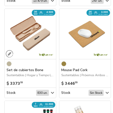
Stock
Stock
13.479 un.
247 un.
30
26
4.500
3.000
NOV
OCT
UN. EN CAMINO
UN. EN CAMINO
Set de cubiertos Bone
Mouse Pad Cork
Sustentables | Hogar y Tiempo Libre | 2026 Día de la Niñez | Próximos Arribos
Sustentables | Próximos Arribos | Escritorio
$ 3373
$ 3446
99
99
Stock
Stock
830 un.
Sin Stock
7
11.000
DEC
UN. EN CAMINO