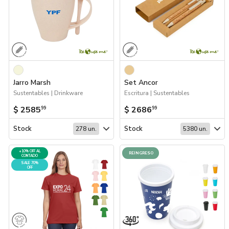
Jarro Marsh
Set Ancor
Sustentables | Drinkware
Escritura | Sustentables
$ 2585
$ 2686
99
99
Stock
Stock
278 un.
5380 un.
+10% OFF AL
REINGRESO
CONTADO
SALE 70%
OFF