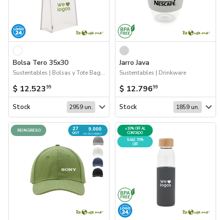
Bolsa Tero 35x30
Jarro Java
Sustentables | Bolsas y Tote Bags | Logo 24hs
Sustentables | Drinkware
$ 12.523
$ 12.796
99
99
Stock
Stock
2959 un.
1859 un.
27
9.000
+10% OFF AL
REINGRESO
CONTADO
OCT
UN. EN CAMINO
SALE 70%
OFF