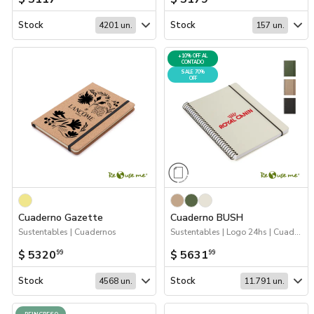
Stock
Stock
4201 un.
157 un.
+10% OFF AL
CONTADO
SALE 70%
OFF
Cuaderno Gazette
Cuaderno BUSH
Sustentables | Cuadernos
Sustentables | Logo 24hs | Cuadernos
$ 5320
$ 5631
99
99
Stock
Stock
4568 un.
11.791 un.