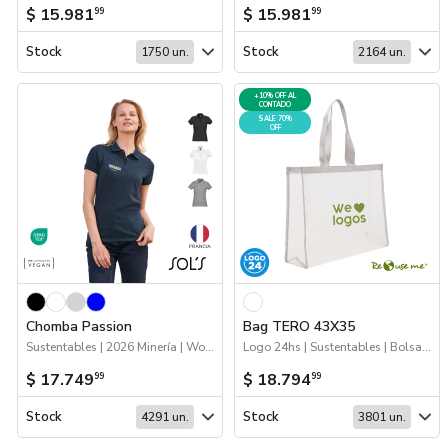
$ 15.981
$ 15.981
99
99
Stock
Stock
1750 un.
2164 un.
+10% OFF AL
CONTADO
SALE 70%
OFF
Chomba Passion
Bag TERO 43X35
Sustentables | 2026 Minería | Workwear | Apparel | Apparel - Remeras y chombas
Logo 24hs | Sustentables | Bolsas y Tote Bags | 70%OFF Bolsos y Mochilas
$ 17.749
$ 18.794
99
99
Stock
Stock
4291 un.
3801 un.