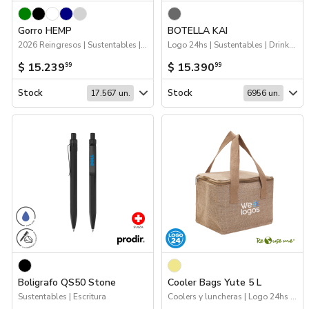
Gorro HEMP
BOTELLA KAI
2026 Reingresos | Sustentables | Próximos Arribos | Gorros
Logo 24hs | Sustentables | Drinkware
$ 15.239
$ 15.390
99
99
Stock
Stock
17.567 un.
6956 un.
Boligrafo QS50 Stone
Cooler Bags Yute 5 L
Sustentables | Escritura
Coolers y luncheras | Logo 24hs | Sustentables | 2026 Día de la Niñez