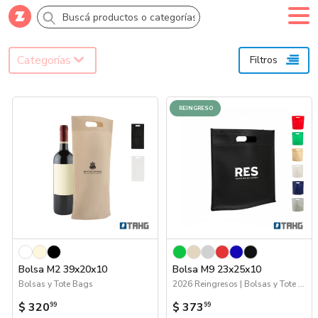
Comprar
Creá tu cuenta
Ingresá
Categorías
Filtros
Categorías
REINGRESO
SALE 70% OFF
Novedades
Campañas
Bolsa M2 39x20x10
Bolsa M9 23x25x10
Logo 24hs
Bolsas y Tote Bags
2026 Reingresos | Bolsas y Tote Bags
$ 320
$ 373
99
99