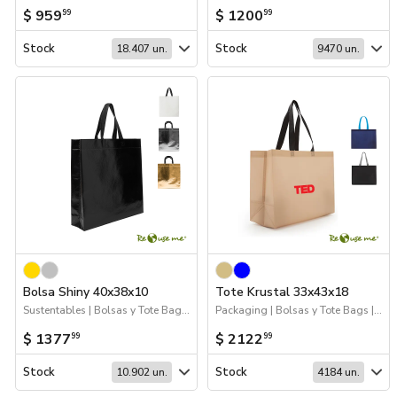
$ 959
$ 1200
99
99
Stock
Stock
18.407 un.
9470 un.
Bolsa Shiny 40x38x10
Tote Krustal 33x43x18
Sustentables | Bolsas y Tote Bags | Packaging
Packaging | Bolsas y Tote Bags | Sustentables
$ 1377
$ 2122
99
99
Stock
Stock
10.902 un.
4184 un.