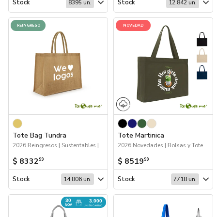
Stock
Stock
8395 un.
12.842 un.
REINGRESO
NOVEDAD
Tote Bag Tundra
Tote Martinica
2026 Reingresos | Sustentables | Bolsas y Tote Bags
2026 Novedades | Bolsas y Tote Bags
$ 8332
$ 8519
99
99
Stock
Stock
14.806 un.
7718 un.
30
3.000
NOV
UN. EN CAMINO