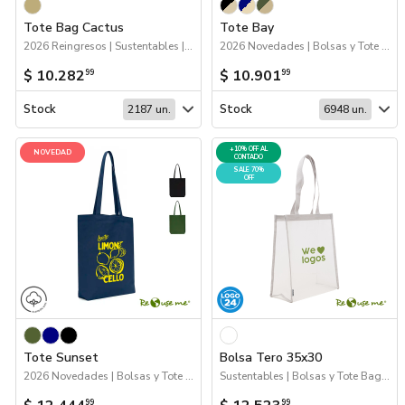
Tote Bag Cactus
Tote Bay
2026 Reingresos | Sustentables | Bolsas y Tote Bags
2026 Novedades | Bolsas y Tote Bags
$ 10.282
$ 10.901
99
99
Stock
Stock
2187 un.
6948 un.
+10% OFF AL
NOVEDAD
CONTADO
SALE 70%
OFF
Tote Sunset
Bolsa Tero 35x30
2026 Novedades | Bolsas y Tote Bags
Sustentables | Bolsas y Tote Bags | Logo 24hs
99
99