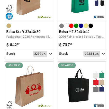
Bolsa Kraft 32x10x30
Bolsa M7 39x31x12
Packaging | 2026 Reingresos | Sustentables | Bolsas y Tote Bags
2026 Reingresos | Bolsas y Tote Bags
$ 642
$ 737
99
99
Stock
Stock
3250 un.
10.834 un.
REINGRESO
REINGRESO