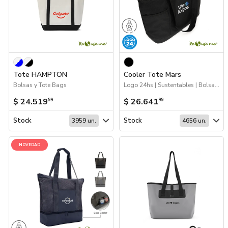
Tote HAMPTON
Cooler Tote Mars
Bolsas y Tote Bags
Logo 24hs | Sustentables | Bolsas y Tote Bags | Coolers y luncheras
$ 24.519
$ 26.641
99
99
Stock
Stock
3959 un.
4656 un.
NOVEDAD