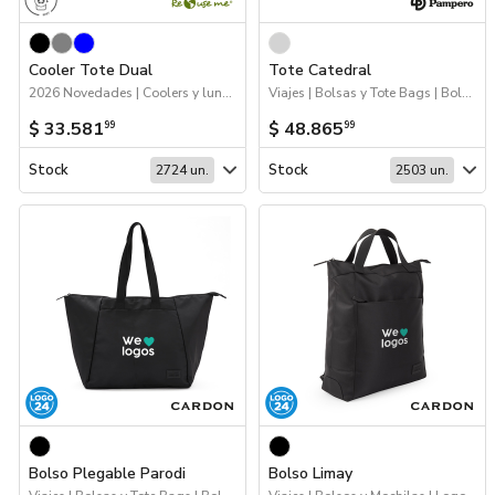
Cooler Tote Dual
Tote Catedral
2026 Novedades | Coolers y luncheras | Bolsas y Tote Bags
Viajes | Bolsas y Tote Bags | Bolsos y Mochilas
$ 33.581
$ 48.865
99
99
Stock
Stock
2724 un.
2503 un.
Bolso Plegable Parodi
Bolso Limay