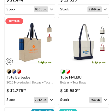
$ 12.444
$ 12.523
Stock
Stock
6561 un.
2959 un.
NOVEDAD
Tote Barbados
Tote MALIBU
2026 Novedades | Bolsas y Tote Bags
Bolsas y Tote Bags
$ 12.775
$ 15.990
99
99
Stock
Stock
7012 un.
406 un.
8
3.000
SALE 70%