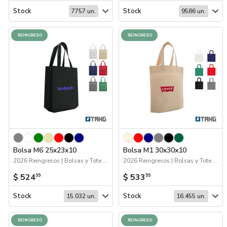
Marcas
Stock
Stock
7757 un.
9586 un.
Catálogos
REINGRESO
REINGRESO
Sé partner
Bolsa M6 25x23x10
Bolsa M1 30x30x10
2026 Reingresos | Bolsas y Tote Bags
2026 Reingresos | Bolsas y Tote Bags
$ 524
$ 533
99
99
Stock
Stock
15.032 un.
16.455 un.
REINGRESO
REINGRESO