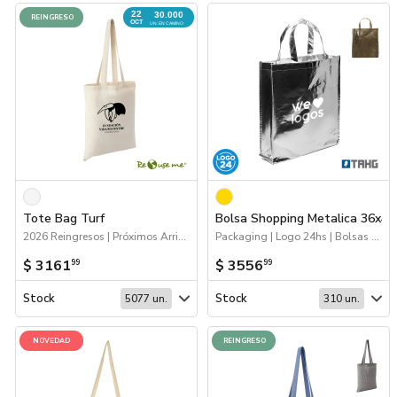
22
30.000
REINGRESO
OCT
UN. EN CAMINO
Tote Bag Turf
Bolsa Shopping Metalica 36x40
2026 Reingresos | Próximos Arribos | Bolsas y Tote Bags
Packaging | Logo 24hs | Bolsas y Tote Bags
$ 3161
$ 3556
99
99
Stock
Stock
5077 un.
310 un.
NOVEDAD
REINGRESO