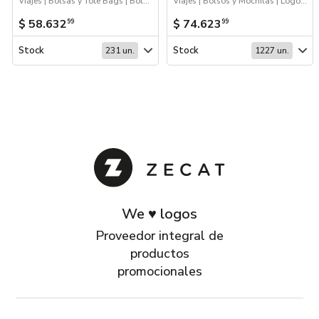
Viajes | Bolsas y Tote Bags | Bolsos y Mochilas | Logo 24hs
Viajes | Bolsos y Mochilas | Logo 24hs | Bolsas y Tote Bags
$ 58.632
$ 74.623
99
99
Stock
Stock
231 un.
1227 un.
We ♥ logos
Proveedor integral de
productos
promocionales