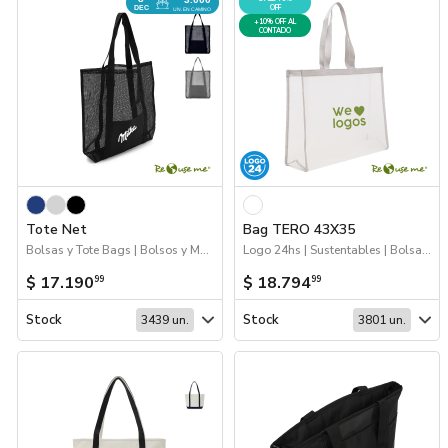
OFF
DEC
UN. EN CAMINO
+10% OFF AL
CONTADO
Tote Net
Bag TERO 43X35
Bolsas y Tote Bags | Bolsos y Mochilas | Próximos Arribos
Logo 24hs | Sustentables | Bolsas y Tote Bags | 70%OFF Bolsos y Mochilas
$ 17.190
$ 18.794
99
99
Stock
Stock
3439 un.
3801 un.