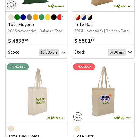
Tote Guyana
Tote Bali
2026 Novedades | Bolsas y Tote Bags
2026 Novedades | Bolsas y Tote Bags
$ 4839
$ 5501
99
99
Stock
Stock
18.686 un.
6730 un.
REINGRESO
NOVEDAD
Tote Bag Bioma
Tote Cliff