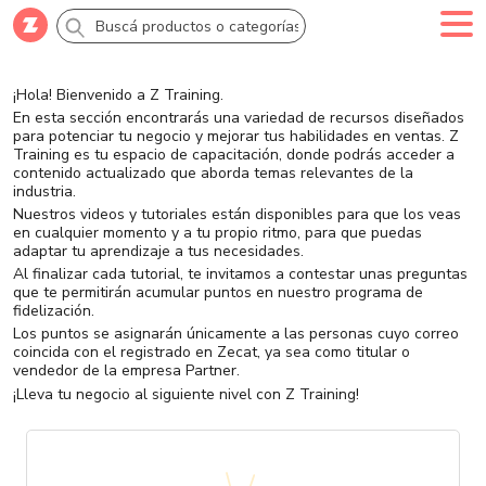
Comprar
Creá tu cuenta
Ingresá
¡Hola! Bienvenido a Z Training.
En esta sección encontrarás una variedad de recursos diseñados
para potenciar tu negocio y mejorar tus habilidades en ventas. Z
Categorías
Training es tu espacio de capacitación, donde podrás acceder a
contenido actualizado que aborda temas relevantes de la
industria.
Nuestros videos y tutoriales están disponibles para que los veas
SALE 70% OFF
en cualquier momento y a tu propio ritmo, para que puedas
adaptar tu aprendizaje a tus necesidades.
Al finalizar cada tutorial, te invitamos a contestar unas preguntas
Novedades
que te permitirán acumular puntos en nuestro programa de
fidelización.
Los puntos se asignarán únicamente a las personas cuyo correo
coincida con el registrado en Zecat, ya sea como titular o
Campañas
vendedor de la empresa Partner.
¡Lleva tu negocio al siguiente nivel con Z Training!
Logo 24hs