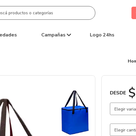
edades
Campañas
Logo 24hs
Ho
$
DESDE
Elegir vari
Gris Claro
Azul / Azu