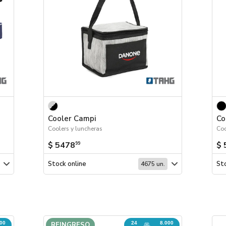
Cooler Campi
Co
Coolers y luncheras
Coo
$ 5478
$ 
99
Stock online
Sto
4675 un.
000
24
8.000
REINGRESO