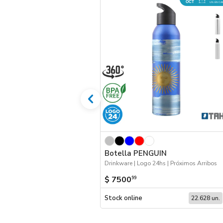
OCT
UN. EN CA
Botella PENGUIN
Drinkware | Logo 24hs | Próximos Arribos
$ 7500
99
Stock online
22.628 un.