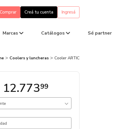
Comprar
Creá tu cuenta
Ingresá
Marcas
Catálogos
Sé partner
me
Coolers y luncheras
Cooler ARTIC
 12.773
99
ante
 / Gris Claro / .
1325 un.
l / .
1181 un.