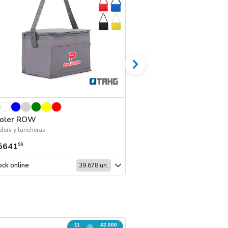
oler ROW
Cooler bag Orca
lers y luncheras
Coolers y luncheras | 
5641
$ 8519
99
99
ck online
Stock online
39.678 un.
11
42.000
REINGRESO