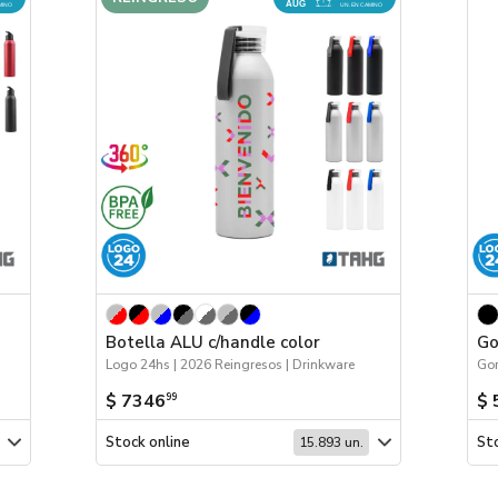
AUG
MINO
UN. EN CAMINO
Botella ALU c/handle color
Go
Logo 24hs | 2026 Reingresos | Drinkware
$ 7346
$ 
99
Stock online
Sto
15.893 un.