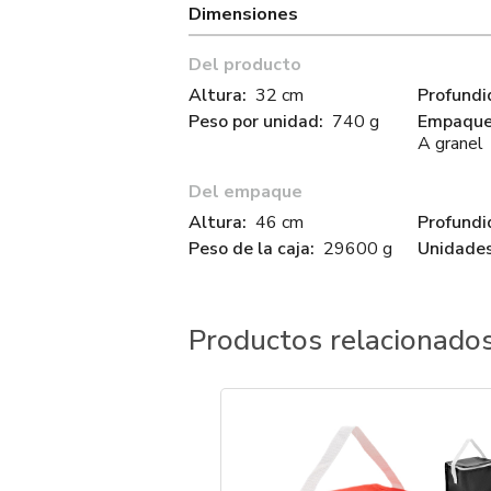
Dimensiones
Del producto
Altura:
32 cm
Profundi
Peso por unidad:
740 g
Empaque 
A granel
Del empaque
Altura:
46 cm
Profundi
Peso de la caja:
29600 g
Unidades
Productos relacionado