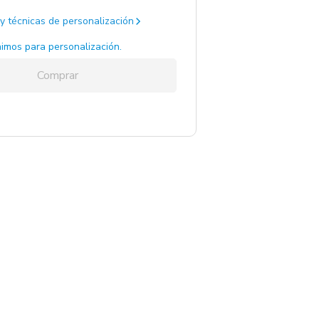
y técnicas de personalización
o / .
665 un.
imos para personalización.
Comprar