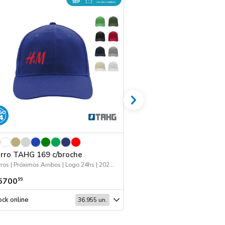
SEP
UN. EN CAMINO
rro TAHG 169 c/broche
Botella ISLAND 7
Gorros | Próximos Arribos | Logo 24hs | 2026 Minería
5700
$ 9486
99
99
ck online
Stock online
36.955 un.