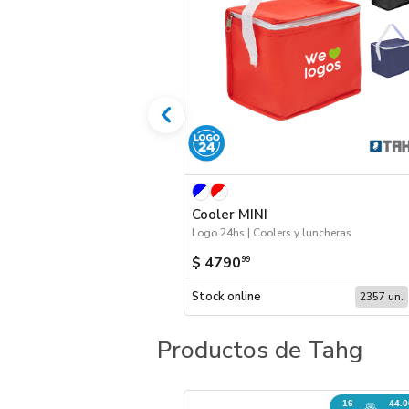
Cooler MINI
Logo 24hs | Coolers y luncheras
$ 4790
99
Stock online
2357 un.
Productos de Tahg
16
44.