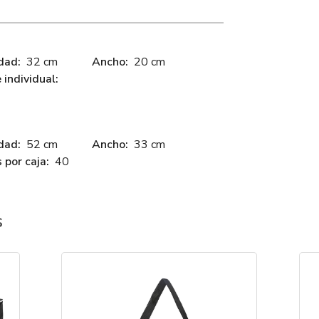
dad:
32 cm
Ancho:
20 cm
individual:
dad:
52 cm
Ancho:
33 cm
 por caja:
40
s