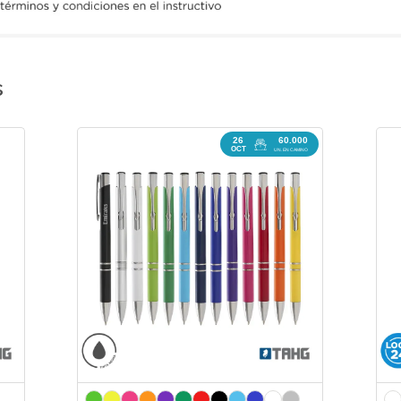
s
26
60.000
OCT
UN. EN CAMINO