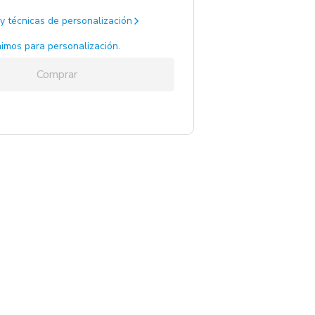
y técnicas de personalización
ro / Gris Oscuro / .
595 un.
imos para personalización.
Comprar