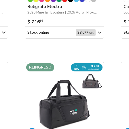
Boligrafo Electra
Ca
Escritura | 2026 Minería | 2026 Día de la Niñez
2026 Minería | Escritura | 2026 Agro | Próximos Arribos
Log
$ 716
$ 
99
Stock online
Sto
38.077 un.
6
3.200
REINGRESO
NOV
UN. EN CAMINO