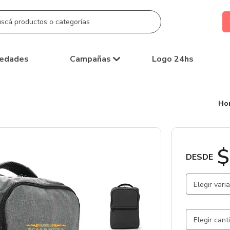
edades
Campañas
Logo 24hs
Ho
$
DESDE
Elegir vari
Gris Claro
Azul / Azu