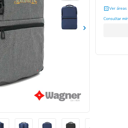
Ver áreas 
Gris Oscu
Consultar mín