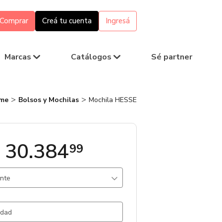
Comprar
Creá tu cuenta
Ingresá
Marcas
Catálogos
Sé partner
me
Bolsos y Mochilas
Mochila HESSE
 30.384
99
ante
 / Gris Claro / .
4957 un.
l / .
4262 un.