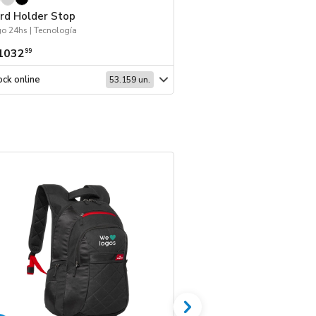
rd Holder Stop
Card Holder Sube
o 24hs | Tecnología
Tecnología | Logo 24hs
1032
$ 1071
99
99
ck online
Stock online
53.159 un.