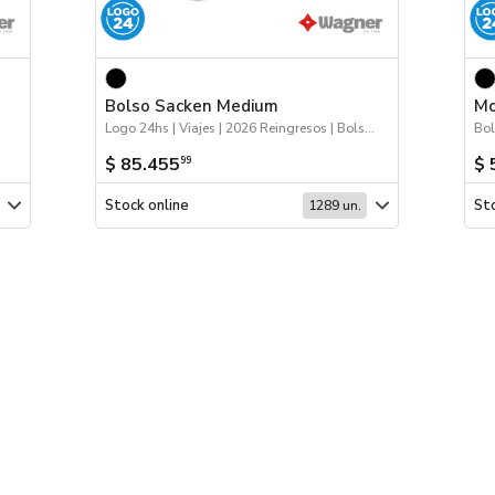
Bolso Sacken Medium
Mo
Logo 24hs | Viajes | 2026 Reingresos | Bolsos y Mochilas | Próximos Arribos
Bol
$ 85.455
$ 
99
Stock online
Sto
1289 un.