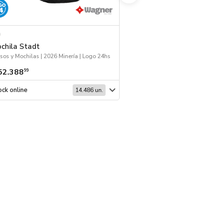
chila Stadt
Bolso Crossover k
sos y Mochilas | 2026 Minería | Logo 24hs
52.388
$ 28.783
99
99
ck online
Stock online
14.486 un.