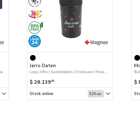
Jarro Daten
Mo
ía
Logo 24hs | Sustentables | Drinkware | Próximos Arribos
Bol
$ 28.139
$ 
99
Stock online
Sto
520 un.