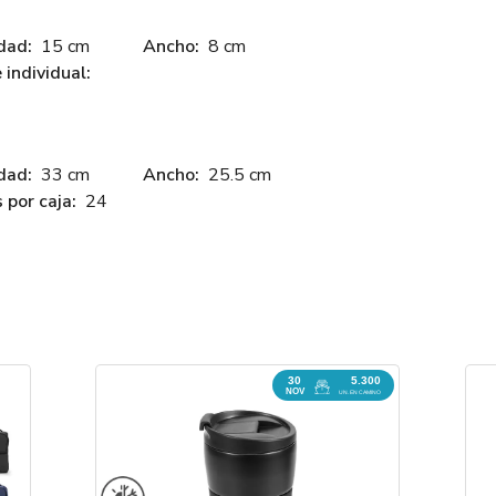
dad:
15 cm
Ancho:
8 cm
individual:
dad:
33 cm
Ancho:
25.5 cm
 por caja:
24
30
5.300
NOV
UN. EN CAMINO