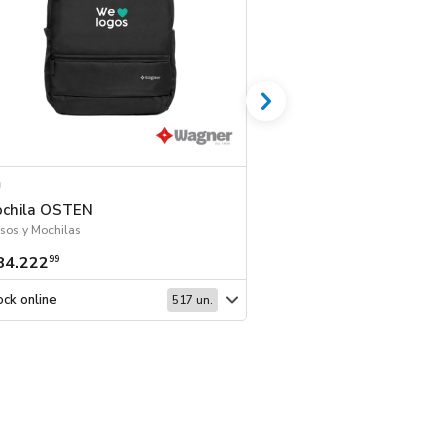
chila OSTEN
Mochila SEIN
sos y Mochilas
Logo 24hs | Bolsos y Mo
84.222
$ 87.725
99
99
ck online
Stock online
517 un.