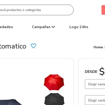
edades
Campañas
Logo 24hs
tomatico
Home
$
DESDE
Elegir vari
Rojo / Gri