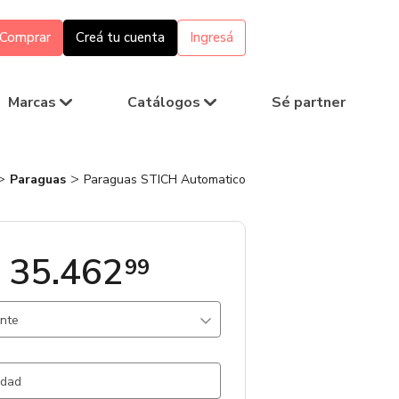
Comprar
Creá tu cuenta
Ingresá
Marcas
Catálogos
Sé partner
Paraguas
Paraguas STICH Automatico
 35.462
99
ante
s Plata / Plastico
545 un.