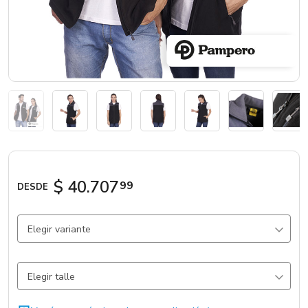
Marcas
Catálogos
Sé partner
$ 40.707
99
DESDE
Elegir variante
Negro
4146 un.
Elegir talle
Gris Oscuro
1970 un.