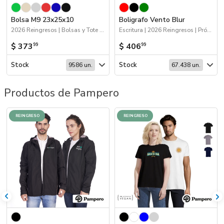
Bolsa M9 23x25x10
Boligrafo Vento Blur
2026 Reingresos | Bolsas y Tote Bags
Escritura | 2026 Reingresos | Próximos Arribos
$ 373
$ 406
99
99
Stock
Stock
9586 un.
67.438 un.
Productos de Pampero
REINGRESO
REINGRESO