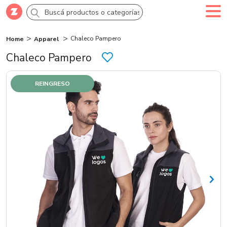
Chaleco Pampero
Home
Apparel
Comprar
Creá tu cuenta
Ingresá
Chaleco Pampero
Categorías
REINGRESO
SALE 70% OFF
Novedades
Campañas
Logo 24hs