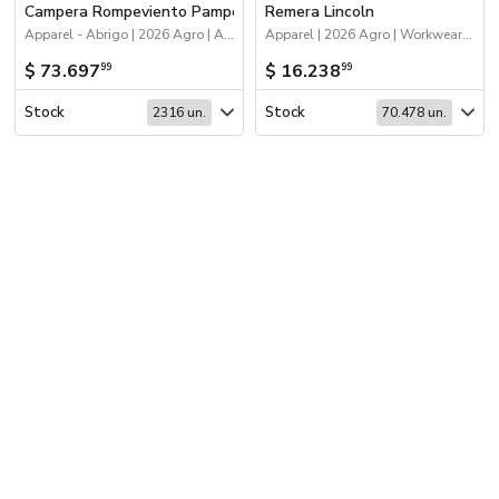
Campera Rompeviento Pampero
Remera Lincoln
Apparel - Abrigo | 2026 Agro | Apparel | Workwear | 2026 Reingresos
Apparel | 2026 Agro | Workwear | Apparel - Remeras y chombas | 2026 Reingresos
$ 73.697
$ 16.238
99
99
Stock
Stock
2316 un.
70.478 un.