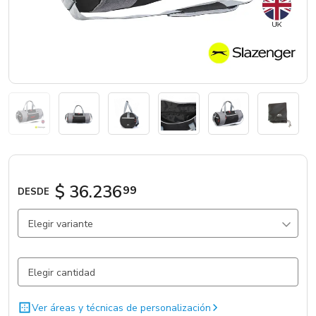
Marcas
Catálogos
Sé partner
$ 36.236
99
DESDE
Elegir variante
Gris Claro / Negro / .
2430 un.
Ver áreas y técnicas de personalización