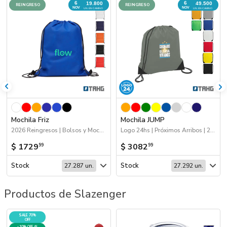
6
6
19.800
49.500
REINGRESO
REINGRESO
NOV
NOV
UN. EN CAMINO
UN. EN CAMINO
Mochila Friz
Mochila JUMP
2026 Reingresos | Bolsos y Mochilas | 2026 Día de la Niñez | Próximos Arribos
Logo 24hs | Próximos Arribos | 2026 Reingresos | Bolsos y Mochilas | Viajes
$ 1729
$ 3082
99
99
Stock
Stock
27.287 un.
27.292 un.
Productos de Slazenger
SALE 70%
OFF
+10% OFF AL