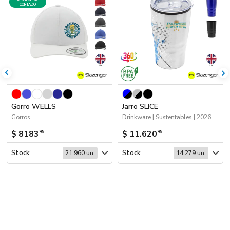
CONTADO
Gorro WELLS
Jarro SLICE
Gorros
Drinkware | Sustentables | 2026 Agro
$ 8183
$ 11.620
99
99
Stock
Stock
21.960 un.
14.279 un.