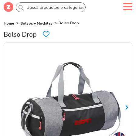
Bolso Drop
Home
Bolsos y Mochilas
Comprar
Creá tu cuenta
Ingresá
Bolso Drop
Categorías
SALE 70% OFF
Novedades
Campañas
Logo 24hs