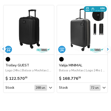
25
696
NOV
UN. EN CAMINO
Trolley GUEST
Valija MINIMAL
Logo 24hs | Bolsos y Mochilas | Viajes
Bolsos y Mochilas | Logo 24hs | Viajes | Próximos Arribos
$ 122.570
$ 168.776
99
99
Stock
Stock
288 un.
72 un.