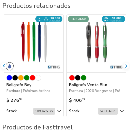
Productos relacionados
7
26
10.000
31.000
REINGRESO
DEC
OCT
UN. EN CAMINO
UN. EN CAMINO
Boligrafo Boy
Boligrafo Vento Blur
Escritura | Próximos Arribos
Escritura | 2026 Reingresos | Próximos Arribos
$ 276
$ 406
99
99
Stock
Stock
189.675 un.
67.834 un.
Productos de Fasttravel