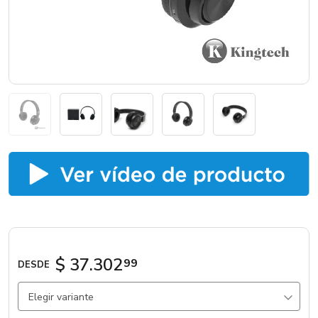
Marcas
Catálogos
Sé partner
$ 37.302
99
DESDE
Elegir variante