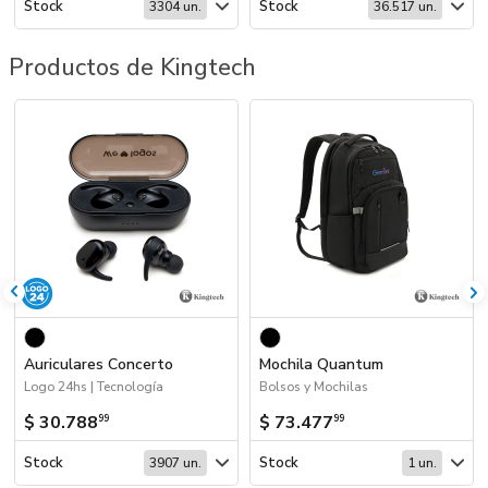
Stock
Stock
3304 un.
36.517 un.
Productos de Kingtech
Auriculares Concerto
Mochila Quantum
Logo 24hs | Tecnología
Bolsos y Mochilas
$ 30.788
$ 73.477
99
99
Stock
Stock
3907 un.
1 un.