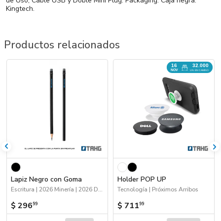
de Uso, Cable USB y Doble Mini Plug. Packaging: Caja negra.
Kingtech.
Productos relacionados
16
32.000
NOV
UN. EN CAMINO
Lapiz Negro con Goma
Holder POP UP
Escritura | 2026 Minería | 2026 Día de la Niñez
Tecnología | Próximos Arribos
$ 296
$ 711
99
99