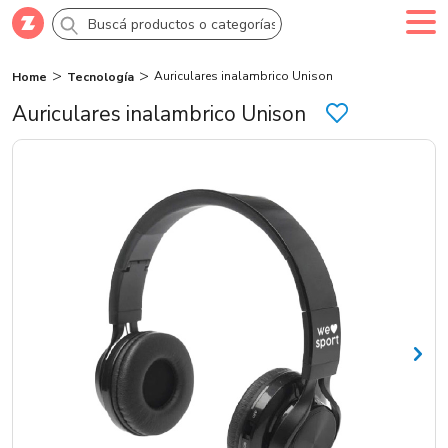
Auriculares inalambrico Unison
Home
Tecnología
Comprar
Creá tu cuenta
Ingresá
Auriculares inalambrico Unison
Categorías
SALE 70% OFF
Novedades
Campañas
Logo 24hs