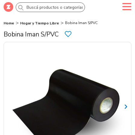
Bobina Iman S/PVC
Home
Hogar y Tiempo Libre
Comprar
Creá tu cuenta
Ingresá
Bobina Iman S/PVC
Categorías
SALE 70% OFF
Novedades
Campañas
Logo 24hs