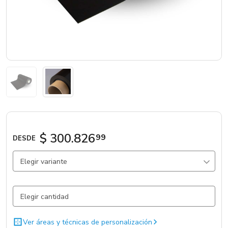
Marcas
Catálogos
Sé partner
$ 300.826
99
DESDE
Elegir variante
0.35 mm / 50.5 x 0.61 mts / Mate
188 un.
Ver áreas y técnicas de personalización