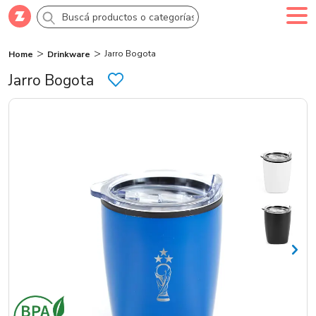
Jarro Bogota
Home
Drinkware
Comprar
Creá tu cuenta
Ingresá
Jarro Bogota
Categorías
SALE 70% OFF
Novedades
Campañas
Logo 24hs