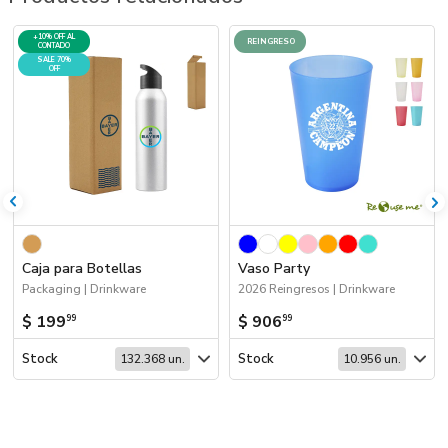
+10% OFF AL
REINGRESO
CONTADO
SALE 70%
OFF
Caja para Botellas
Vaso Party
Packaging | Drinkware
2026 Reingresos | Drinkware
$ 199
$ 906
99
99
Stock
Stock
132.368 un.
10.956 un.