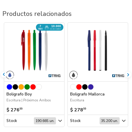
Productos relacionados
7
10.000
DEC
UN. EN CAMINO
Boligrafo Boy
Boligrafo Mallorca
Escritura | Próximos Arribos
Escritura
$ 276
$ 278
99
99
Stock
Stock
190.665 un.
35.200 un.