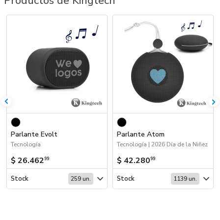
Productos de Kingtech
Parlante Evolt
Parlante Atom
Tecnología
Tecnología | 2026 Día de la Niñez
$ 26.462
$ 42.280
99
99
Stock
Stock
259 un.
1139 un.