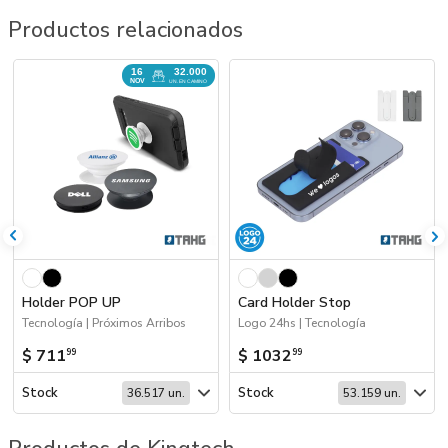
Productos relacionados
16
32.000
NOV
UN. EN CAMINO
Holder POP UP
Card Holder Stop
Tecnología | Próximos Arribos
Logo 24hs | Tecnología
$ 711
$ 1032
99
99
Stock
Stock
36.517 un.
53.159 un.