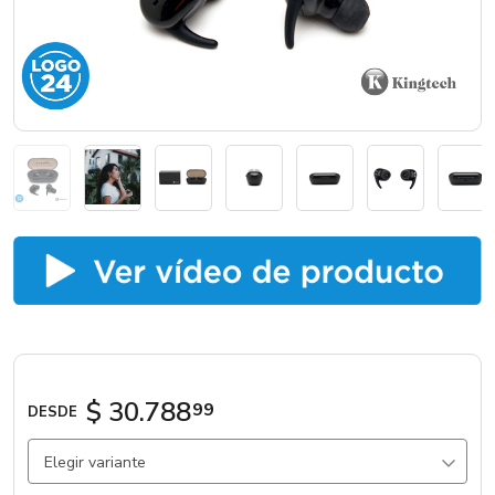
Marcas
Catálogos
Sé partner
$ 30.788
99
DESDE
Elegir variante