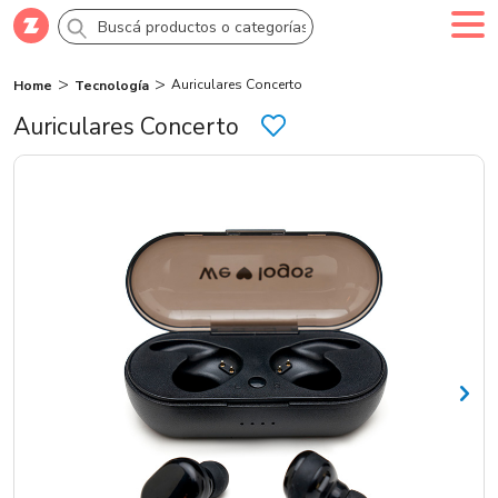
Auriculares Concerto
Home
Tecnología
Comprar
Creá tu cuenta
Ingresá
Auriculares Concerto
Categorías
SALE 70% OFF
Novedades
Campañas
Logo 24hs