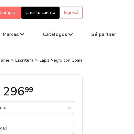
Comprar
Creá tu cuenta
Ingresá
Marcas
Catálogos
Sé partner
Home
Escritura
Lapiz Negro con Goma
 296
99
ante
Madera
3304 un.