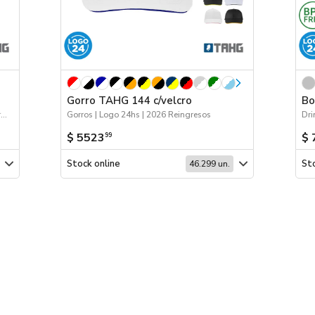
Gorro TAHG 144 c/velcro
Bo
Logo 24hs | 2026 Reingresos | Próximos Arribos | Bolsos y Mochilas
Gorros | Logo 24hs | 2026 Reingresos
Dri
$ 5523
$ 
99
Stock online
Sto
46.299 un.