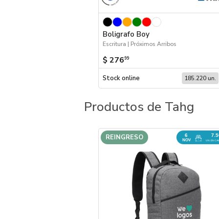
Boligrafo Boy
Escritura | Próximos Arribos
$ 276
99
Stock online
185.220 un.
Productos de Tahg
6
7.
REINGRESO
NOV
UN. EN CA