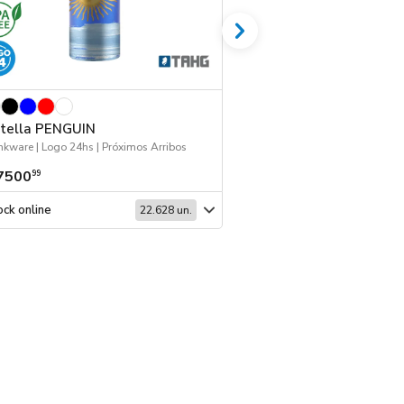
tella PENGUIN
Gorro TAHG 168 c
nkware | Logo 24hs | Próximos Arribos
7500
$ 5944
99
99
ck online
Stock online
22.628 un.