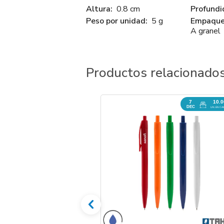
Altura:
0.8 cm
Profundi
Peso por unidad:
5 g
Empaque 
A granel
Productos relacionado
7
10.
DEC
UN. EN CA