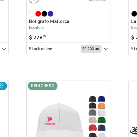
Boligrafo Mallorca
La
Escritura
$ 278
$ 
99
Stock online
Sto
35.200 un.
500
REINGRESO
MINO