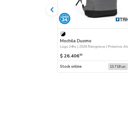
Mochila Duomo
$ 26.406
99
Stock online
13.718 un.