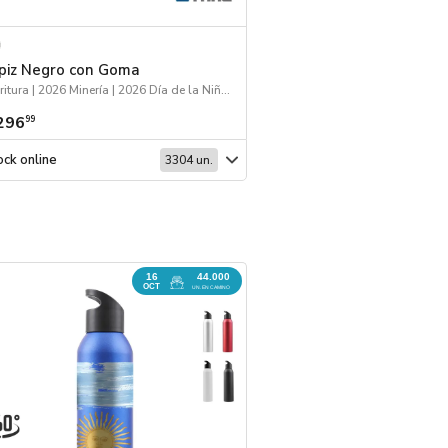
piz Negro con Goma
Boligrafo Sevilla
Escritura | 2026 Minería | 2026 Día de la Niñez
Escritura
296
$ 401
99
99
ck online
Stock online
3304 un.
16
44.000
REINGRESO
OCT
UN. EN CAMINO