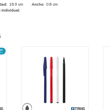
dad:
18.9 cm
Ancho:
0.8 cm
individual:
s
000
MINO