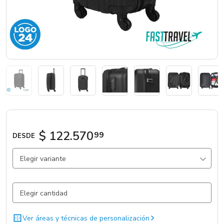
Marcas
Catálogos
Sé partner
$ 122.570
99
DESDE
Elegir variante
Negro / ABS
289 un.
Ver áreas y técnicas de personalización