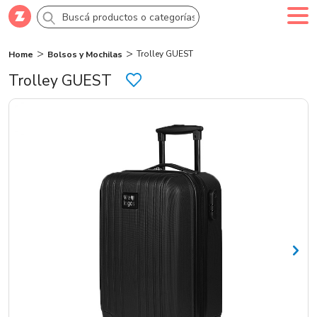
Trolley GUEST
Home
Bolsos y Mochilas
Comprar
Creá tu cuenta
Ingresá
Trolley GUEST
Categorías
SALE 70% OFF
Novedades
Campañas
Logo 24hs