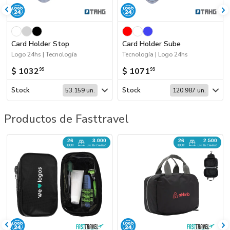
Card Holder Stop
Card Holder Sube
Logo 24hs | Tecnología
Tecnología | Logo 24hs
$ 1032
$ 1071
99
99
Stock
Stock
53.159 un.
120.987 un.
Productos de Fasttravel
26
26
3.000
2.500
OCT
OCT
UN. EN CAMINO
UN. EN CAMINO