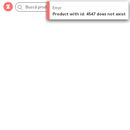
Error
Product with id: 4547 does not exist
Comprar
Creá tu cuenta
Ingresá
Categorías
SALE 70% OFF
Novedades
Campañas
Logo 24hs