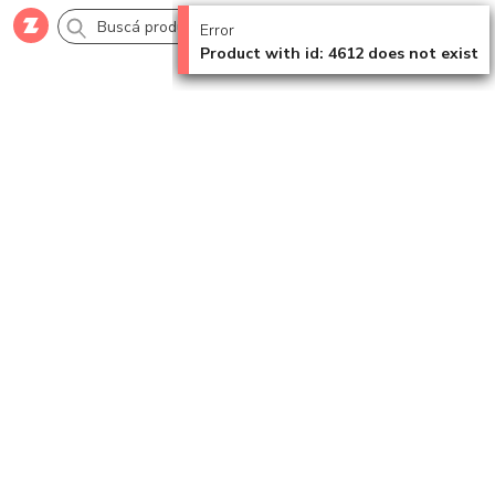
Error
Product with id: 4612 does not exist
Comprar
Creá tu cuenta
Ingresá
Categorías
SALE 70% OFF
Novedades
Campañas
Logo 24hs