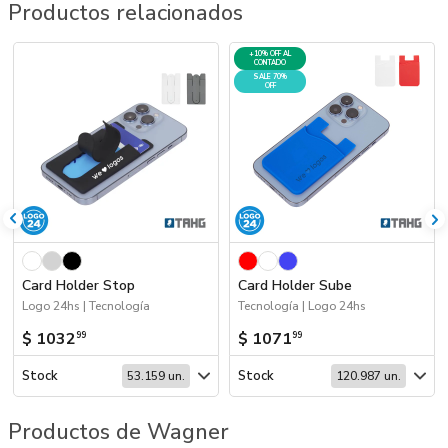
Productos relacionados
+10% OFF AL
CONTADO
SALE 70%
OFF
Card Holder Stop
Card Holder Sube
Logo 24hs | Tecnología
Tecnología | Logo 24hs
$ 1032
$ 1071
99
99
Stock
Stock
53.159 un.
120.987 un.
Productos de Wagner