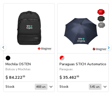
Mochila OSTEN
Paraguas STICH Automatico
Bolsos y Mochilas
Paraguas
$ 84.222
$ 35.462
99
99
Stock
Stock
468 un.
545 un.