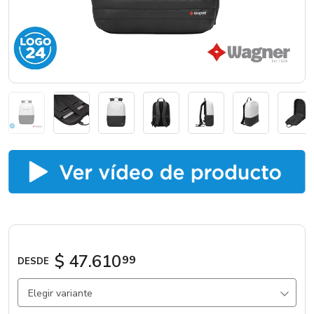
Marcas
Catálogos
Sé partner
$ 47.610
99
DESDE
Elegir variante