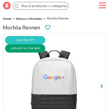
Mochila Rennen
Home
Bolsos y Mochilas
Comprar
Creá tu cuenta
Ingresá
Mochila Rennen
Categorías
SALE 70% OFF
+10% OFF AL CONTADO
SALE 70% OFF
Novedades
Campañas
Logo 24hs