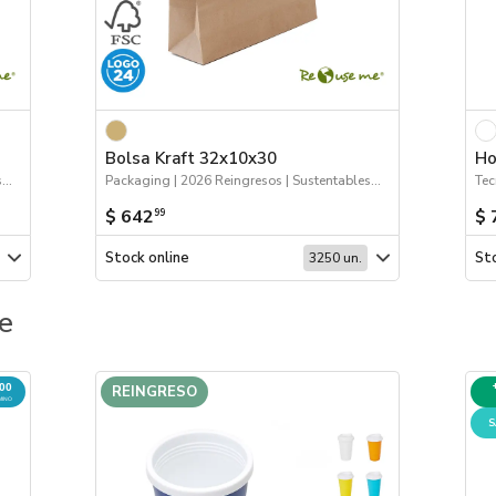
Bolsa Kraft 32x10x30
Ho
Packaging | 2026 Reingresos | Sustentables | Bolsas y Tote Bags
Packaging | 2026 Reingresos | Sustentables | Bolsas y Tote Bags
Tec
$ 642
$ 
99
Stock online
Sto
3250 un.
e
000
REINGRESO
MINO
S