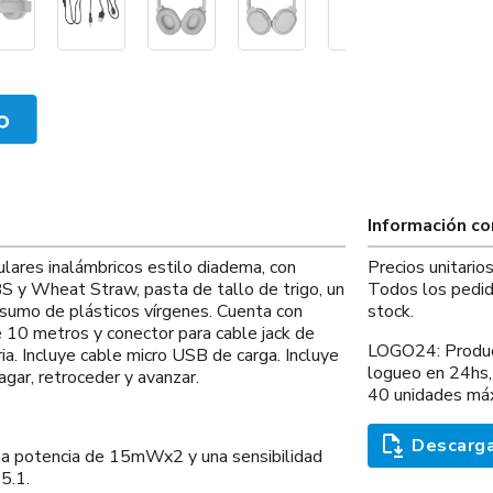
Información c
ulares inalámbricos estilo diadema, con
Precios unitari
S y Wheat Straw, pasta de tallo de trigo, un
Todos los pedid
sumo de plásticos vírgenes. Cuenta con
stock.
e 10 metros y conector para cable jack de
LOGO24: Product
a. Incluye cable micro USB de carga. Incluye
logueo en 24hs,
ar, retroceder y avanzar.
40 unidades máx.
Descarga
a potencia de 15mWx2 y una sensibilidad
5.1.