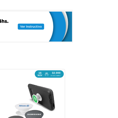
16
32.000
REINGRESO
NOV
UN. EN CAMINO