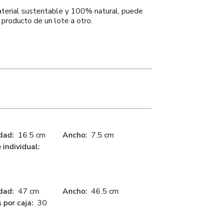
aterial sustentable y 100% natural, puede
l producto de un lote a otro.
dad:
16.5 cm
Ancho:
7.5 cm
individual:
dad:
47 cm
Ancho:
46.5 cm
 por caja:
30