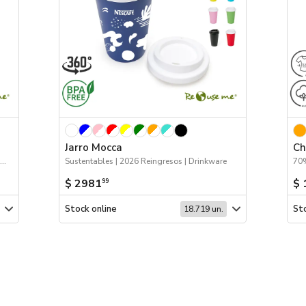
Jarro Mocca
Ch
Logo 24hs | Sustentables | Hogar y Tiempo Libre | Próximos Arribos
Sustentables | 2026 Reingresos | Drinkware
70%
$ 2981
$ 
99
Stock online
Sto
18.719 un.