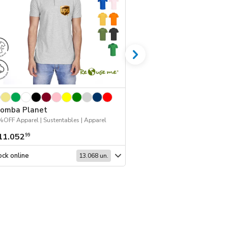
omba Planet
Botella Flake
OFF Apparel | Sustentables | Apparel
2026 Reingresos | Suste
11.052
$ 3207
99
99
ck online
Stock online
13.068 un.