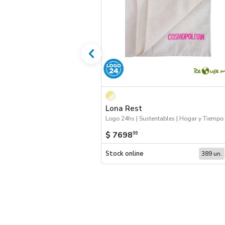
Lona Rest
$ 7698
99
Stock online
389 un.