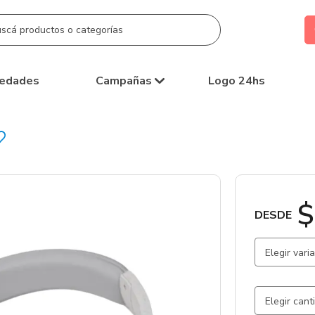
edades
Campañas
Logo 24hs
$
DESDE
Elegir vari
Beige / Ka