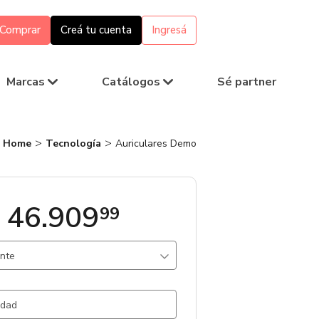
Comprar
Creá tu cuenta
Ingresá
Marcas
Catálogos
Sé partner
Home
Tecnología
Auriculares Demo
 46.909
99
ante
ki / Beige / kaki / Plastico
731 un.