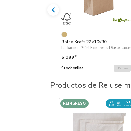
Bolsa Kraft 22x10x30
$ 589
99
Stock online
6356 un.
Productos de Re use m
27
5.
REINGRESO
AUG
UN. EN CA