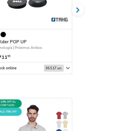
lder POP UP
Bolsa Kraft 43x12
nología | Próximos Arribos
711
$ 744
99
99
ck online
Stock online
36.517 un.
+10% OFF AL
REINGRESO
CONTADO
ALE 70% OFF