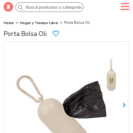
Porta Bolsa Oli
Home
Hogar y Tiempo Libre
Comprar
Creá tu cuenta
Ingresá
Porta Bolsa Oli
Categorías
SALE 70% OFF
Novedades
Campañas
Logo 24hs