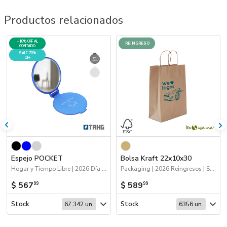
Productos relacionados
+10% OFF AL
REINGRESO
CONTADO
SALE 70%
OFF
Espejo POCKET
Bolsa Kraft 22x10x30
Hogar y Tiempo Libre | 2026 Día de la Niñez | 70%OFF Hogar y Tiempo Libre
Packaging | 2026 Reingresos | Sustentables | Bolsas y Tote Bags
$ 567
$ 589
99
99
Stock
Stock
67.342 un.
6356 un.