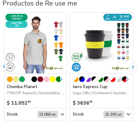
Productos de Re use me
7
+10% OFF AL
11.000
CONTADO
DEC
UN. EN CAMINO
SALE 70%
OFF
Chomba Planet
Jarro Express Cup
70%OFF Apparel | Sustentables | Apparel
Logo 24hs | Drinkware | Sustentables | 2026 Minería | Próximos Arribos
$ 11.052
$ 3636
99
99
Stock
Stock
13.068 un.
15.300 un.