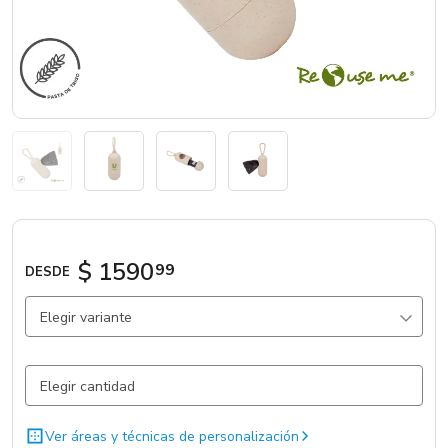
Marcas
Catálogos
Sé partner
$ 1590
99
DESDE
Elegir variante
Beige / Kaki / Beige / kaki / Plastico
1560 un.
Ver áreas y técnicas de personalización