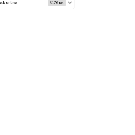
ck online
Stock online
5176 un.