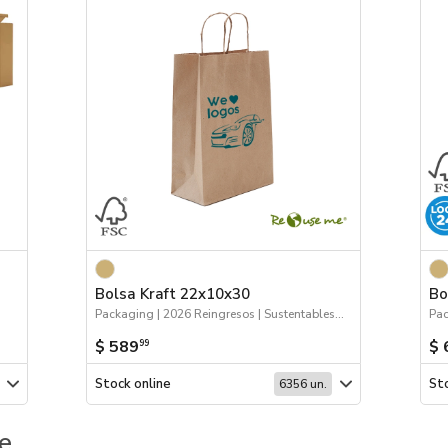
Bolsa Kraft 22x10x30
Bo
Packaging | 2026 Reingresos | Sustentables | Bolsas y Tote Bags
$ 589
$ 
99
Stock online
Sto
6356 un.
e