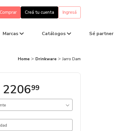
Comprar
Creá tu cuenta
Ingresá
Marcas
Catálogos
Sé partner
Home
Drinkware
Jarro Dam
 2206
99
ante
ki / Beige / kaki / Plastico
43.033 un.