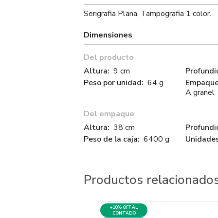
Serigrafia Plana, Tampografia 1 color.
Dimensiones
Del producto
Altura:
9 cm
Profundi
Peso por unidad:
64 g
Empaque 
A granel
Del empaque
Altura:
38 cm
Profundi
Peso de la caja:
6400 g
Unidades
Productos relacionado
+10% OFF AL
CONTADO