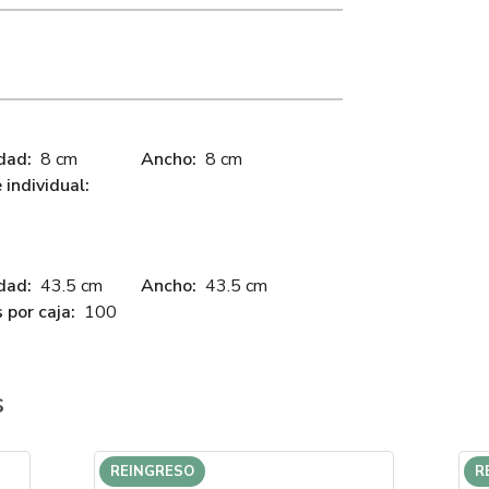
dad:
8 cm
Ancho:
8 cm
individual:
dad:
43.5 cm
Ancho:
43.5 cm
 por caja:
100
s
REINGRESO
R