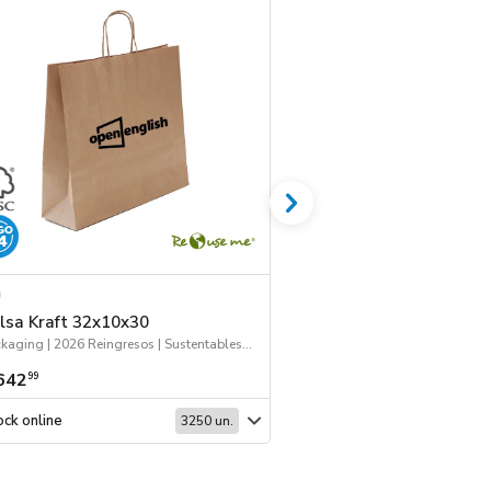
lsa Kraft 32x10x30
Bolsa Kraft 43x12
Packaging | 2026 Reingresos | Sustentables | Bolsas y Tote Bags
642
$ 744
99
99
ck online
Stock online
3250 un.