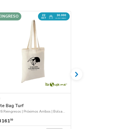
22
30.000
EINGRESO
OCT
UN. EN CAMINO
te Bag Turf
Jarro Express Cup
2026 Reingresos | Próximos Arribos | Bolsas y Tote Bags
3161
$ 3636
99
99