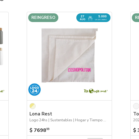
27
5.000
REINGRESO
R
AUG
UN. EN CAMINO
Lona Rest
To
Logo 24hs | Sustentables | Hogar y Tiempo Libre | Próximos Arribos
$ 7698
$ 
99