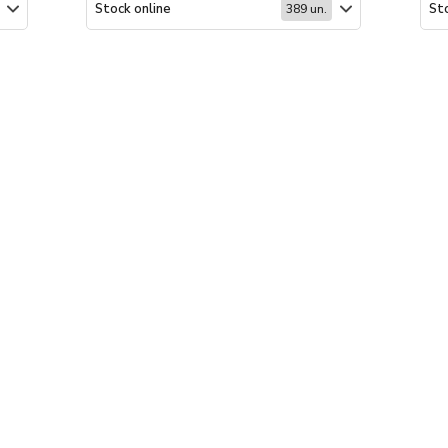
Stock online
Sto
389 un.