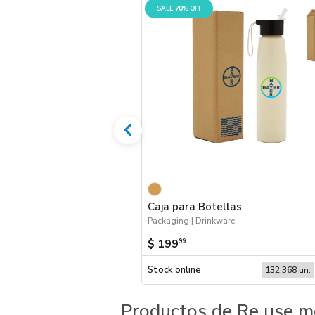
SALE 70% OFF
Caja para Botellas
Packaging | Drinkware
$ 199
99
Stock online
132.368 un.
Productos de Re use m