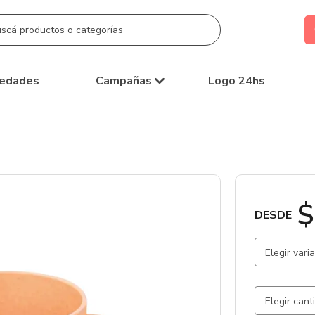
edades
Campañas
Logo 24hs
$
DESDE
Elegir vari
Beige / Ka