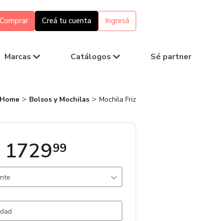
Comprar
Creá tu cuenta
Ingresá
Marcas
Catálogos
Sé partner
Home
Bolsos y Mochilas
Mochila Friz
 1729
99
ante
 Blanco / Non Woven
19.746 un.
ojo / Non Woven
4204 un.