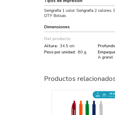
Tipos de Impresión
Serigrafia 1 color, Serigrafia 2 colores, 
DTF Bolsas.
Dimensiones
Del producto
Altura:
34.5 cm
Profundi
Peso por unidad:
80 g
Empaque 
A granel
Productos relacionado
7
10.
DEC
UN. EN CA