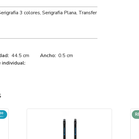
Serigrafia 3 colores, Serigrafia Plana, Transfer
dad:
44.5 cm
Ancho:
0.5 cm
individual:
s
000
R
MINO