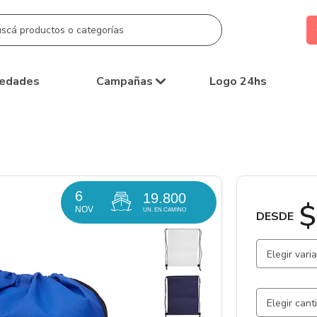
edades
Campañas
Logo 24hs
6
19.800
$
NOV
UN. EN CAMINO
DESDE
Elegir vari
Blanco /
Rojo / R