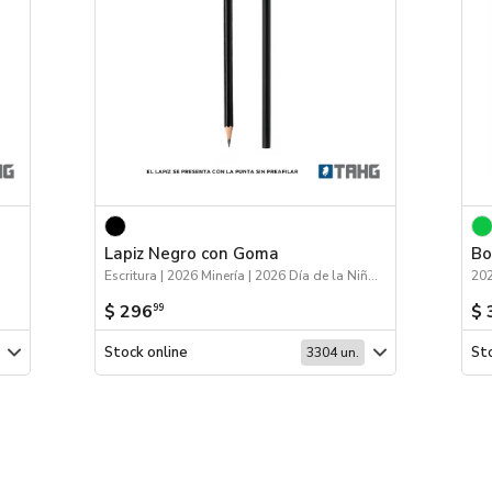
Lapiz Negro con Goma
Bo
Escritura | 2026 Minería | 2026 Día de la Niñez
202
$ 296
$ 
99
Stock online
Sto
3304 un.