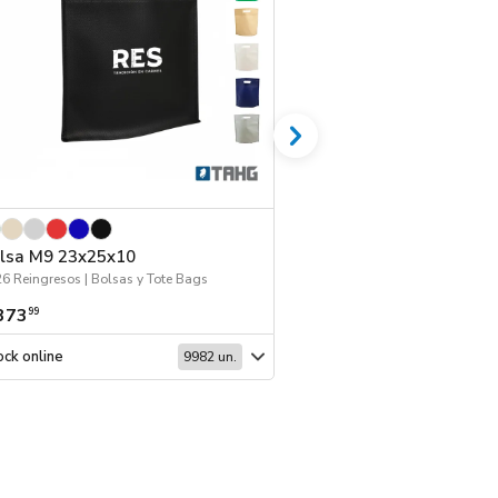
lsa M9 23x25x10
Boligrafo Vento Bl
6 Reingresos | Bolsas y Tote Bags
373
$ 406
99
99
ck online
Stock online
9982 un.