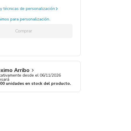
y técnicas de personalización
/ Naranja / Non Woven
3806 un.
imos para personalización.
cia / Azul Francia / Non
550 un.
Comprar
zul / Non Woven
363 un.
Negro / Non Woven
4 un.
ximo Arribo
ativamente desde el 06/11/2026
resará
800 unidades en stock del producto.