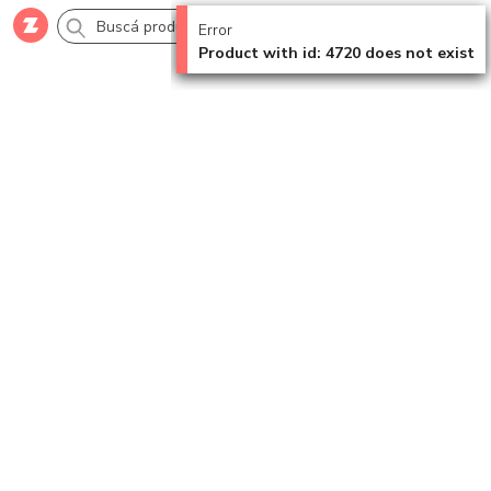
Error
Product with id: 4720 does not exist
Comprar
Creá tu cuenta
Ingresá
Categorías
SALE 70% OFF
Novedades
Campañas
Logo 24hs