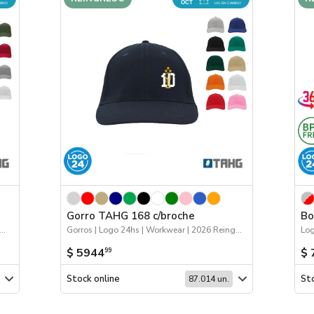
OCT
MINO
UN. EN CAMINO
Gorro TAHG 168 c/broche
Bo
os | Próximos Arribos | Logo 24hs | 2026 Minería
Gorros | Logo 24hs | Workwear | 2026 Reingresos | Próximos Arribos
Log
$ 5944
$ 
99
Stock online
Sto
87.014 un.