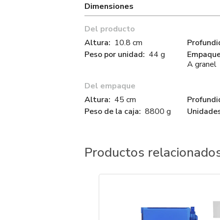
Dimensiones
Del producto
Altura:
10.8 cm
Profundi
Peso por unidad:
44 g
Empaque 
A granel
Del empaque
Altura:
45 cm
Profundi
Peso de la caja:
8800 g
Unidades
Productos relacionado