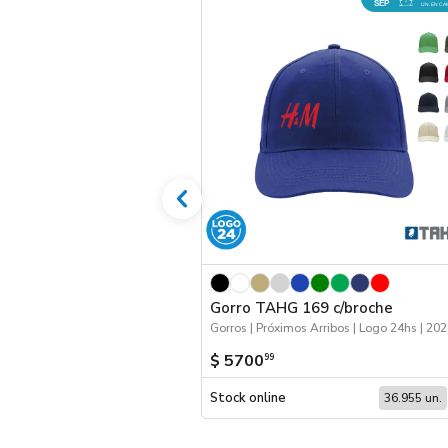
SEP
UN. EN CA
Gorro TAHG 169 c/broche
Gorr
$ 5700
99
Stock online
36.955 un.