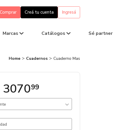
Comprar
Creá tu cuenta
Ingresá
Marcas
Catálogos
Sé partner
Home
Cuadernos
Cuaderno Mas
 3070
99
ante
Blanco / Papel
5559 un.
egro / Papel
4355 un.