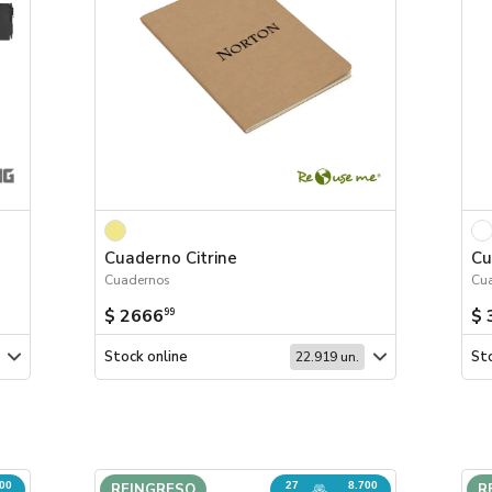
Cuaderno Citrine
Cu
Cuadernos
Cu
$ 2666
$ 
99
Stock online
Sto
22.919 un.
000
27
8.700
REINGRESO
R