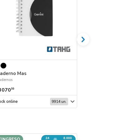
aderno Mas
Cuaderno Howlita
adernos
Cuadernos
3070
$ 3184
99
99
ck online
Stock online
9914 un.
24
8.000
EINGRESO
REINGRESO