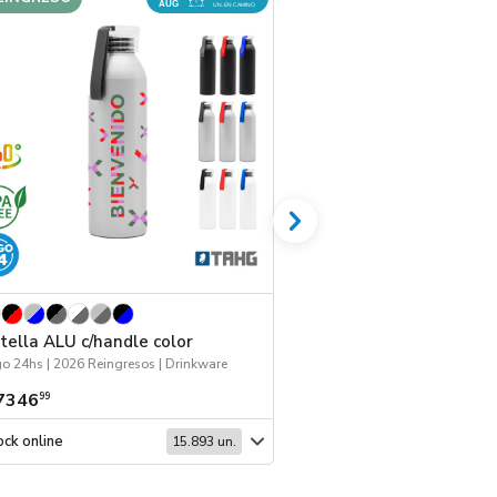
AUG
UN. EN CAMINO
tella ALU c/handle color
Mochila Duomo
o 24hs | 2026 Reingresos | Drinkware
7346
$ 26.406
99
99
ck online
Stock online
15.893 un.