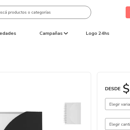
edades
Campañas
Logo 24hs
$
DESDE
Elegir vari
Blanco / 
Negro / N