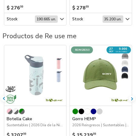
$ 276
$ 278
99
99
Stock
Stock
190.665 un.
35.200 un.
Productos de Re use me
27
9.000
REINGRESO
OCT
UN. EN CAMINO
Botella Cake
Gorro HEMP
Sustentables | 2026 Día de la Niñez | Drinkware
2026 Reingresos | Sustentables | Próximos Arribos | Gorros
$ 3207
$ 15.239
99
99