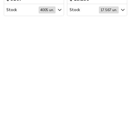
Stock
Stock
4005 un.
17.567 un.