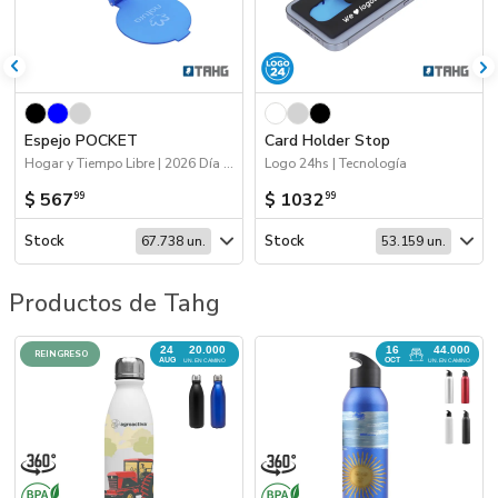
Espejo POCKET
Card Holder Stop
Hogar y Tiempo Libre | 2026 Día de la Niñez | 70%OFF Hogar y Tiempo Libre
Logo 24hs | Tecnología
$ 567
$ 1032
99
99
Stock
Stock
67.738 un.
53.159 un.
Productos de Tahg
24
16
20.000
44.000
REINGRESO
AUG
OCT
UN. EN CAMINO
UN. EN CAMINO