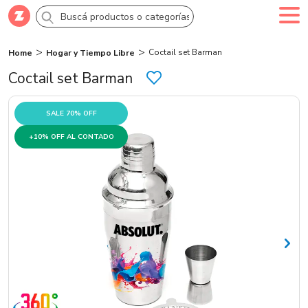
Coctail set Barman
Home
Hogar y Tiempo Libre
Comprar
Creá tu cuenta
Ingresá
Coctail set Barman
Categorías
SALE 70% OFF
+10% OFF AL CONTADO
SALE 70% OFF
Novedades
Campañas
Logo 24hs