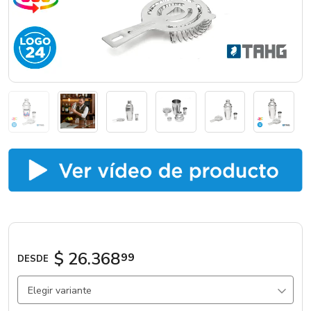
Marcas
Catálogos
Sé partner
$ 26.368
99
DESDE
Elegir variante