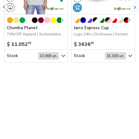
Chomba Planet
Jarro Express Cup
70%OFF Apparel | Sustentables | Apparel
Logo 24hs | Drinkware | Sustentables | 2026 Minería | Próximos Arribos
$ 11.052
$ 3636
99
99
Stock
Stock
13.068 un.
15.300 un.