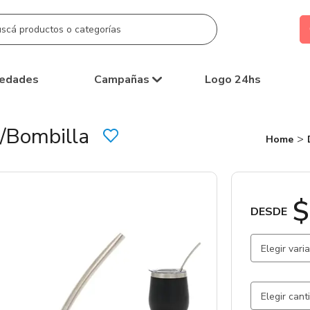
edades
Campañas
Logo 24hs
Bombilla
Home
$
DESDE
Elegir vari
Gris Oscu
Verde / V