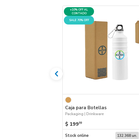
+10% OFF AL
CONTADO
SALE 70% OFF
Caja para Botellas
Packaging | Drinkware
$ 199
99
Stock online
132.368 un.