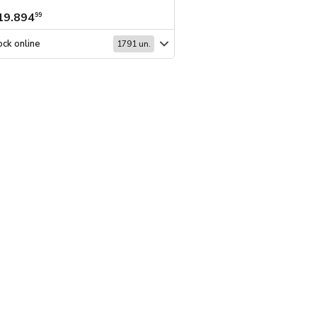
19.894
$ 16.763
99
99
ck online
Stock online
1791 un.