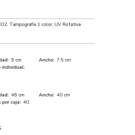
CO2, Tampografia 1 color, UV Rotativa.
dad:
9 cm
Ancho:
7.5 cm
individual:
dad:
48 cm
Ancho:
40 cm
 por caja:
40
s