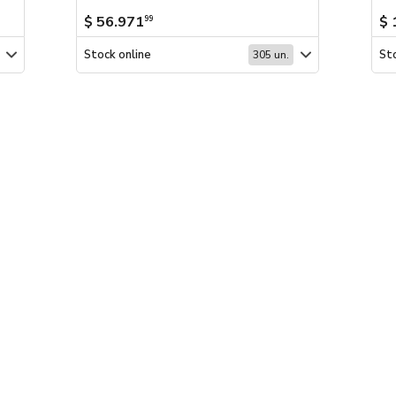
$ 56.971
$ 
99
Stock online
Sto
305 un.