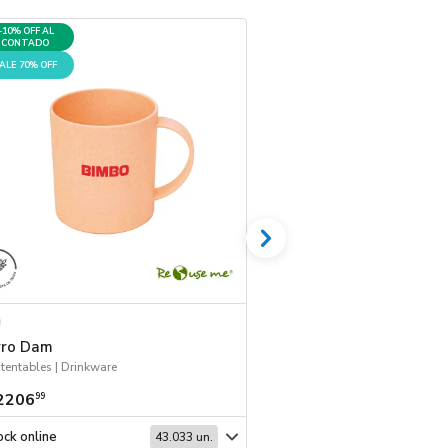
+10% OFF AL
+10% OFF AL
CONTADO
CONTADO
ALE 70% OFF
SALE 70% OFF
rro Dam
Jarro Marsh
tentables | Drinkware
Sustentables | Drinkwar
2206
$ 2585
99
99
ck online
Stock online
43.033 un.