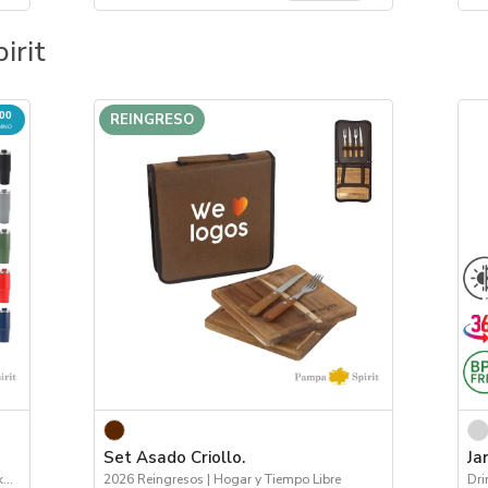
irit
000
REINGRESO
MINO
Set Asado Criollo.
Ja
Próximos Arribos | Logo 24hs | Viajes | Drinkware
2026 Reingresos | Hogar y Tiempo Libre
Dri