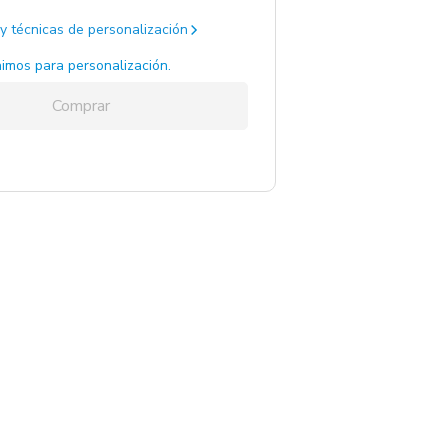
y técnicas de personalización
egro / Acero
1 un.
imos para personalización.
Comprar