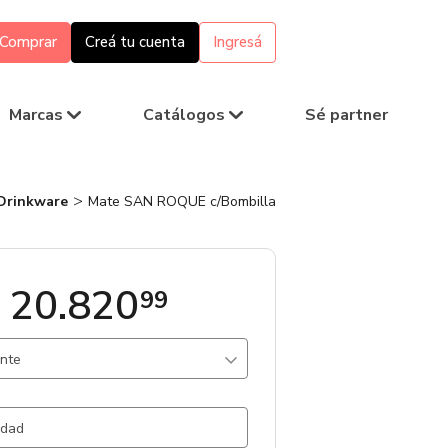
Comprar
Creá tu cuenta
Ingresá
Marcas
Catálogos
Sé partner
Drinkware
Mate SAN ROQUE c/Bombilla
 20.820
99
ante
ro / Gris Oscuro / Acero
2864 un.
erde / Acero
1808 un.