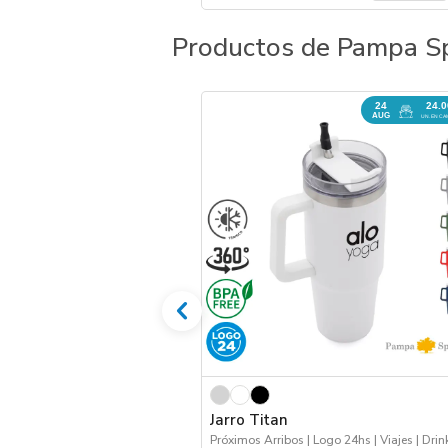
Productos de Pampa Sp
24
24.
AUG
UN. EN CA
Jarro Titan