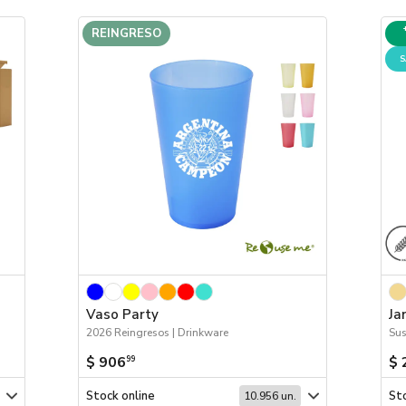
REINGRESO
S
Vaso Party
Ja
2026 Reingresos | Drinkware
Sus
$ 906
$ 
99
Stock online
Sto
10.956 un.