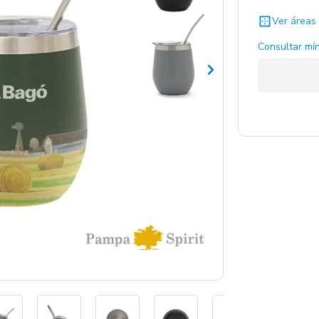
Ver áreas 
Negro / N
Consultar mín