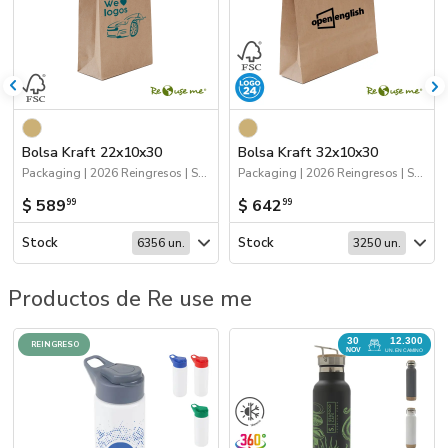
Bolsa Kraft 22x10x30
Bolsa Kraft 32x10x30
Packaging | 2026 Reingresos | Sustentables | Bolsas y Tote Bags
Packaging | 2026 Reingresos | Sustentables | Bolsas y Tote Bags
$ 589
$ 642
99
99
Stock
Stock
6356 un.
3250 un.
Productos de Re use me
30
12.300
REINGRESO
NOV
UN. EN CAMINO