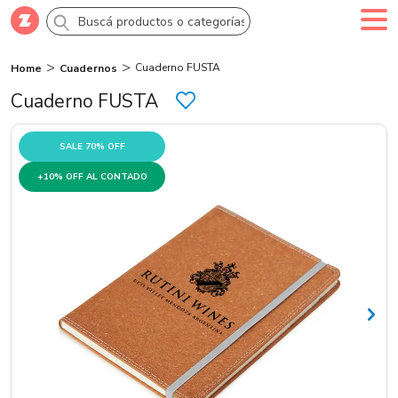
Cuaderno FUSTA
Home
Cuadernos
Comprar
Creá tu cuenta
Ingresá
Cuaderno FUSTA
Categorías
SALE 70% OFF
+10% OFF AL CONTADO
SALE 70% OFF
Novedades
Campañas
Logo 24hs