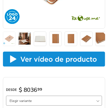
Marcas
Catálogos
Sé partner
$ 8036
99
DESDE
Elegir variante