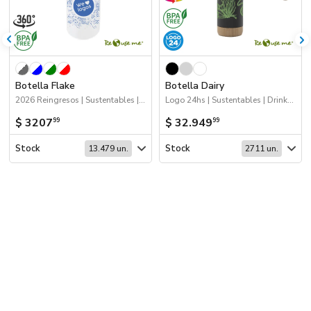
Botella Flake
Botella Dairy
2026 Reingresos | Sustentables | Drinkware
Logo 24hs | Sustentables | Drinkware | Próximos Arribos
$ 3207
$ 32.949
99
99
Stock
Stock
13.479 un.
2711 un.