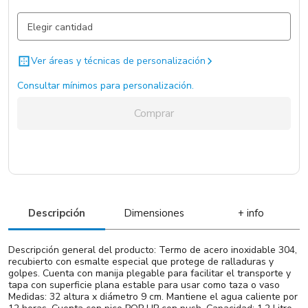
Negro / Negro / Acero
2324 un.
Verde / Verde / Acero
1373 un.
Ver áreas y técnicas de personalización
Blanco / Blanco / Acero
51 un.
Consultar mínimos para personalización.
Comprar
Descripción
Dimensiones
+ info
Descripción general del producto: Termo de acero inoxidable 304,
recubierto con esmalte especial que protege de ralladuras y
golpes. Cuenta con manija plegable para facilitar el transporte y
tapa con superficie plana estable para usar como taza o vaso
Medidas: 32 altura x diámetro 9 cm. Mantiene el agua caliente por