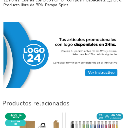
12 horas. Cuenta con pico POP UP con push. Capacidad: 1,2 Litro.
Producto libre de BPA. Pampa Spirit.
Productos relacionados
26
+10% OFF AL
60.000
CONTADO
OCT
UN. EN CAMINO
SALE 70%
OFF