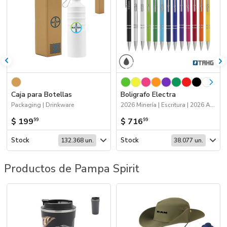
Caja para Botellas
Boligrafo Electra
Packaging | Drinkware
2026 Minería | Escritura | 2026 Agro | Próximos Arribos
$ 199
$ 716
99
99
Stock
Stock
132.368 un.
38.077 un.
Productos de Pampa Spirit