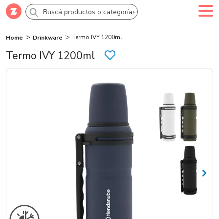
Termo IVY 1200ml
Home
Drinkware
Comprar
Creá tu cuenta
Ingresá
Termo IVY 1200ml
Categorías
SALE 70% OFF
Novedades
Campañas
Logo 24hs