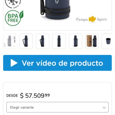
Marcas
Catálogos
Sé partner
$ 57.509
99
DESDE
Elegir variante