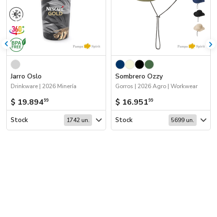
Jarro Oslo
Sombrero Ozzy
Drinkware | 2026 Minería
Gorros | 2026 Agro | Workwear
$ 19.894
$ 16.951
99
99
Stock
Stock
1742 un.
5699 un.