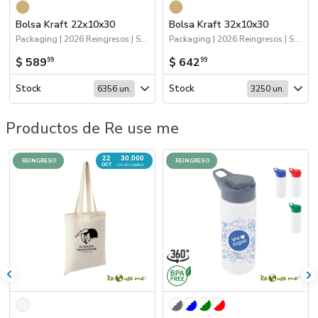
Bolsa Kraft 22x10x30
Bolsa Kraft 32x10x30
Packaging | 2026 Reingresos | Sustentables | Bolsas y Tote Bags
Packaging | 2026 Reingresos | Sustentables | Bolsas y Tote Bags
$ 589
$ 642
99
99
Stock
Stock
6356 un.
3250 un.
Productos de Re use me
22
30.000
REINGRESO
REINGRESO
OCT
UN. EN CAMINO