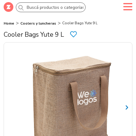
Cooler Bags Yute 9 L
Home
Coolers y luncheras
Comprar
Creá tu cuenta
Ingresá
Cooler Bags Yute 9 L
Categorías
SALE 70% OFF
Novedades
Campañas
Logo 24hs