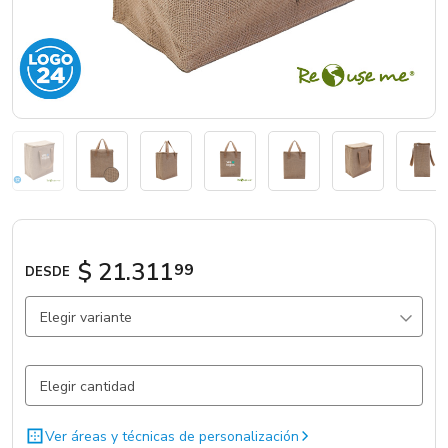
Marcas
Catálogos
Sé partner
$ 21.311
99
DESDE
Elegir variante
Beige / Kaki / Beige / kaki / .
3215 un.
Ver áreas y técnicas de personalización