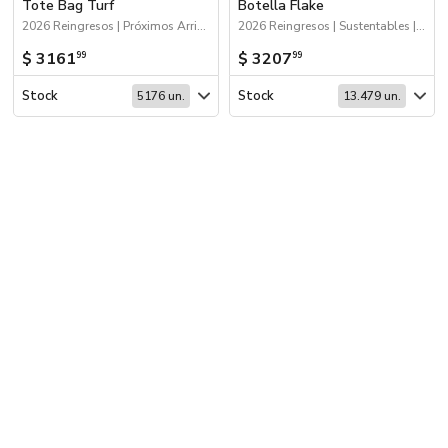
Tote Bag Turf
Botella Flake
2026 Reingresos | Próximos Arribos | Bolsas y Tote Bags
2026 Reingresos | Sustentables | Drinkware
$ 3161
$ 3207
99
99
Stock
Stock
5176 un.
13.479 un.