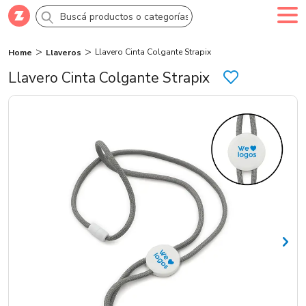
Llavero Cinta Colgante Strapix
Home
Llaveros
Comprar
Creá tu cuenta
Ingresá
Llavero Cinta Colgante Strapix
Categorías
SALE 70% OFF
Novedades
Campañas
Logo 24hs