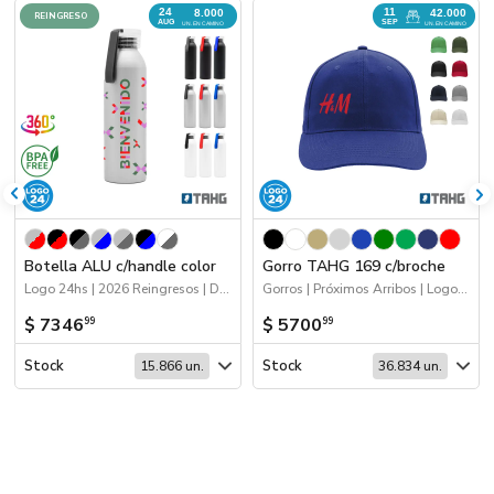
24
11
8.000
42.000
REINGRESO
AUG
SEP
UN. EN CAMINO
UN. EN CAMINO
Botella ALU c/handle color
Gorro TAHG 169 c/broche
Logo 24hs | 2026 Reingresos | Drinkware
Gorros | Próximos Arribos | Logo 24hs | 2026 Minería
$ 7346
$ 5700
99
99
Stock
Stock
15.866 un.
36.834 un.