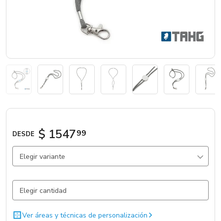
Marcas
Catálogos
Sé partner
$ 1547
99
DESDE
Elegir variante
Gris Claro / Gris Claro / .
7354 un.
Ver áreas y técnicas de personalización