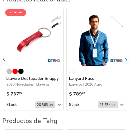
NOVEDAD
Llavero Destapador Snappy
Lanyard Pass
2026 Novedades | Llaveros
Llaveros | 2026 Agro
$ 737
$ 789
99
99
Stock
Stock
20.363 un.
17.674 un.
Productos de Tahg