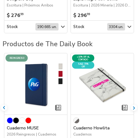
Escritura | Próximos Arribos
Escritura | 2026 Minería | 2026 Día de la Niñez
$ 276
$ 296
99
99
Stock
Stock
190.665 un.
3304 un.
Productos de The Daily Book
+10% OFF AL
REINGRESO
CONTADO
SALE 70%
OFF
Cuaderno MUSE
Cuaderno Howlita
2026 Reingresos | Cuadernos
Cuadernos