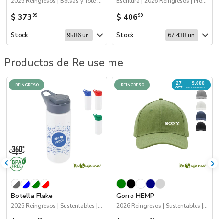
2026 Reingresos | Bolsas y Tote Bags
Escritura | 2026 Reingresos | Próximos Arribos
$ 373
$ 406
99
99
Stock
Stock
9586 un.
67.438 un.
Productos de Re use me
27
9.000
REINGRESO
REINGRESO
OCT
UN. EN CAMINO
Botella Flake
Gorro HEMP
2026 Reingresos | Sustentables | Drinkware
2026 Reingresos | Sustentables | Próximos Arribos | Gorros