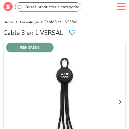
Cable 3 en 1 VERSAL
Home
Tecnología
Comprar
Creá tu cuenta
Ingresá
Cable 3 en 1 VERSAL
Categorías
REINGRESO
SALE 70% OFF
Novedades
Campañas
Logo 24hs