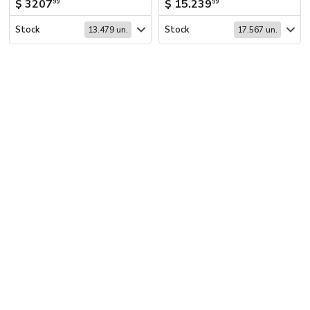
$ 3207
$ 15.239
99
99
Stock
Stock
13.479 un.
17.567 un.