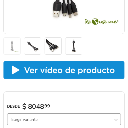
Marcas
Catálogos
Sé partner
$ 8048
99
DESDE
Elegir variante