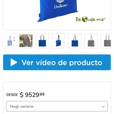
Marcas
Catálogos
Sé partner
$ 9529
99
DESDE
Elegir variante