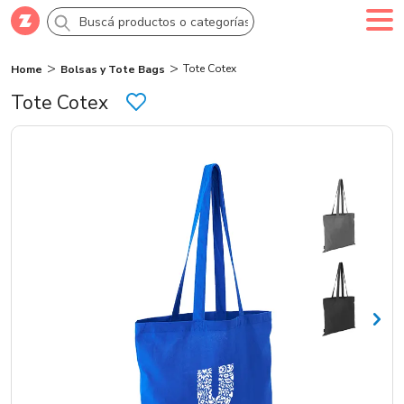
Tote Cotex
Home
Bolsas y Tote Bags
Comprar
Creá tu cuenta
Ingresá
Tote Cotex
Categorías
SALE 70% OFF
Novedades
Campañas
Logo 24hs