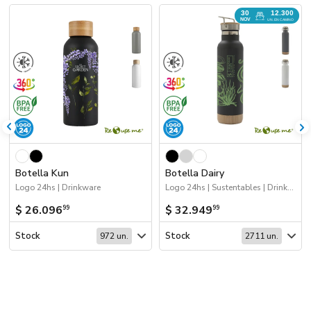
30
12.300
NOV
UN. EN CAMINO
Botella Kun
Botella Dairy
Logo 24hs | Drinkware
Logo 24hs | Sustentables | Drinkware | Próximos Arribos
$ 26.096
$ 32.949
99
99
Stock
Stock
972 un.
2711 un.