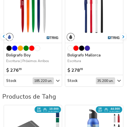
Boligrafo Boy
Boligrafo Mallorca
Escritura | Próximos Arribos
Escritura
$ 276
$ 278
99
99
Stock
Stock
185.220 un.
35.200 un.
Productos de Tahg
24
16
10.000
44.000
AUG
OCT
UN. EN CAMINO
UN. EN CAMINO