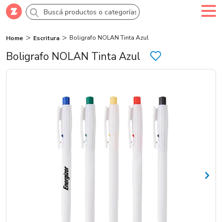
Boligrafo NOLAN Tinta Azul
Home
Escritura
Comprar
Creá tu cuenta
Ingresá
Boligrafo NOLAN Tinta Azul
Categorías
SALE 70% OFF
Novedades
Campañas
Logo 24hs