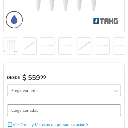
Marcas
Catálogos
Sé partner
$ 559
99
DESDE
Elegir variante
Blanco / Sin Grip / Clip Amarillo
716 un.
Ver áreas y técnicas de personalización