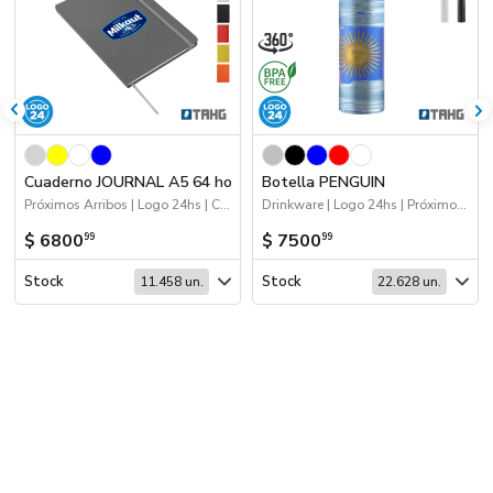
Cuaderno JOURNAL A5 64 hojas
Botella PENGUIN
Próximos Arribos | Logo 24hs | Cuadernos
Drinkware | Logo 24hs | Próximos Arribos
$ 6800
$ 7500
99
99
Stock
Stock
11.458 un.
22.628 un.