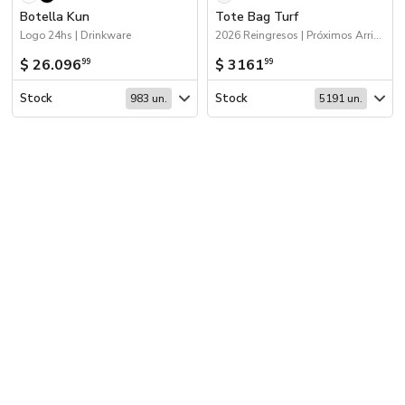
Botella Kun
Tote Bag Turf
Logo 24hs | Drinkware
2026 Reingresos | Próximos Arribos | Bolsas y Tote Bags
$ 26.096
$ 3161
99
99
Stock
Stock
983 un.
5191 un.