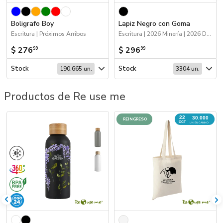
Boligrafo Boy
Lapiz Negro con Goma
Escritura | Próximos Arribos
Escritura | 2026 Minería | 2026 Día de la Niñez
$ 276
$ 296
99
99
Stock
Stock
190.665 un.
3304 un.
Productos de Re use me
22
30.000
REINGRESO
OCT
UN. EN CAMINO