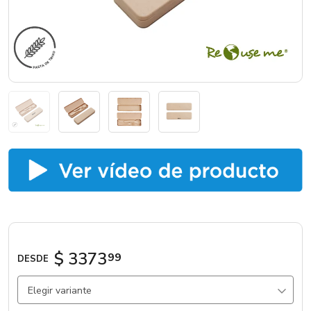
Marcas
Catálogos
Sé partner
$ 3373
99
DESDE
Elegir variante