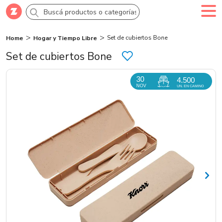
Set de cubiertos Bone
Home
Hogar y Tiempo Libre
Comprar
Creá tu cuenta
Ingresá
Set de cubiertos Bone
Categorías
30
4.500
NOV
UN. EN CAMINO
SALE 70% OFF
Novedades
Campañas
Logo 24hs