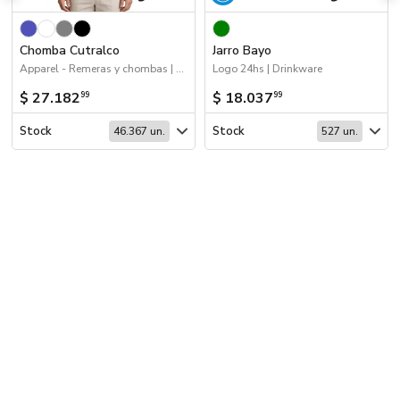
Chomba Cutralco
Jarro Bayo
Apparel - Remeras y chombas | 2026 Agro | Workwear | Apparel | 2026 Reingresos
Logo 24hs | Drinkware
$ 27.182
$ 18.037
99
99
Stock
Stock
46.367 un.
527 un.