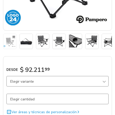
Marcas
Catálogos
Sé partner
$ 92.211
99
DESDE
Elegir variante
Gris Claro / Gris Claro / Metal
831 un.
Ver áreas y técnicas de personalización