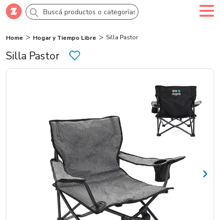
Silla Pastor
Home
Hogar y Tiempo Libre
Comprar
Creá tu cuenta
Ingresá
Silla Pastor
Categorías
SALE 70% OFF
Novedades
Campañas
Logo 24hs