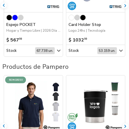
Espejo POCKET
Card Holder Stop
Hogar y Tiempo Libre | 2026 Día de la Niñez | 70%OFF Hogar y Tiempo Libre
Logo 24hs | Tecnología
$ 567
$ 1032
99
99
Stock
Stock
67.738 un.
53.159 un.
Productos de Pampero
REINGRESO