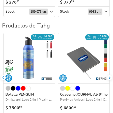
$ 276
$ 373
99
99
Stock
Stock
189.675 un.
9982 un.
Productos de Tahg
16
24
44.000
10.000
OCT
AUG
UN. EN CAMINO
UN. EN CAMINO
Botella PENGUIN
Cuaderno JOURNAL A5 64 hojas
Drinkware | Logo 24hs | Próximos Arribos
Próximos Arribos | Logo 24hs | Cuadernos
$ 7500
$ 6800
99
99