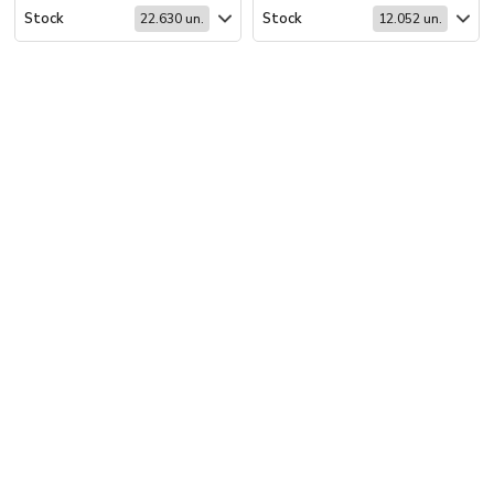
Stock
Stock
22.630 un.
12.052 un.