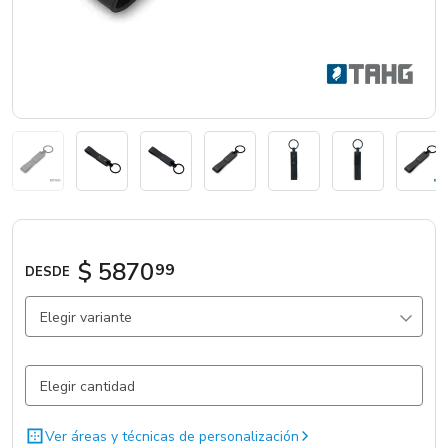
Marcas
Catálogos
Sé partner
$ 5870
99
DESDE
Elegir variante
Negro / .
11 un.
Ver áreas y técnicas de personalización