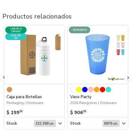
Productos relacionados
+10% OFF AL
REINGRESO
CONTADO
SALE 70%
OFF
Caja para Botellas
Vaso Party
Packaging | Drinkware
2026 Reingresos | Drinkware
$ 199
$ 906
99
99
Stock
Stock
132.368 un.
8976 un.