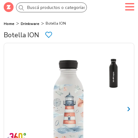
Botella ION
Home
Drinkware
Comprar
Creá tu cuenta
Ingresá
Botella ION
Categorías
SALE 70% OFF
Novedades
Campañas
Logo 24hs