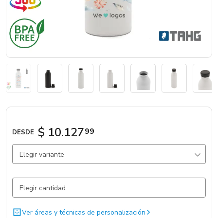
Marcas
Catálogos
Sé partner
$ 10.127
99
DESDE
Elegir variante
Negro / Negro / Aluminio/Zamac
11.230 un.
Blanco / Blanco / Aluminio/Zamac
10.045 un.
Ver áreas y técnicas de personalización