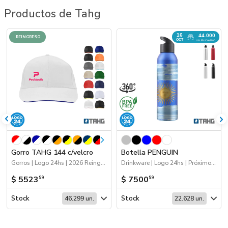
Productos de Tahg
16
44.000
REINGRESO
OCT
UN. EN CAMINO
Gorro TAHG 144 c/velcro
Botella PENGUIN
Gorros | Logo 24hs | 2026 Reingresos
Drinkware | Logo 24hs | Próximos Arribos
$ 5523
$ 7500
99
99
Stock
Stock
46.299 un.
22.628 un.