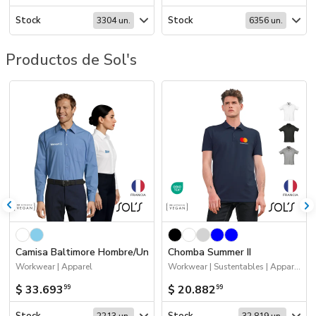
Stock
Stock
3304 un.
6356 un.
Productos de Sol's
Camisa Baltimore Hombre/Unisex
Chomba Summer II
Workwear | Apparel
Workwear | Sustentables | Apparel - Remeras y chombas | Apparel
$ 33.693
$ 20.882
99
99
Stock
Stock
2213 un.
32.819 un.