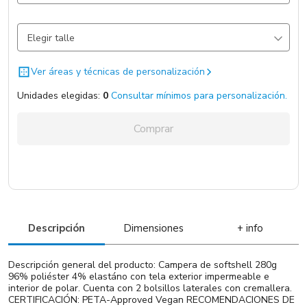
Azul
865 un.
Elegir talle
Negro
283 un.
Total:
0
Ver áreas y técnicas de personalización
Unidades elegidas:
0
Consultar mínimos para personalización.
Agregar unidades
Comprar
Descripción
Dimensiones
+ info
Descripción general del producto: Campera de softshell 280g
96% poliéster 4% elastáno con tela exterior impermeable e
interior de polar. Cuenta con 2 bolsillos laterales con cremallera.
CERTIFICACIÓN: PETA-Approved Vegan RECOMENDACIONES DE