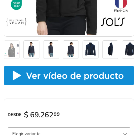
Marcas
Catálogos
Sé partner
$ 69.262
99
DESDE
Elegir variante