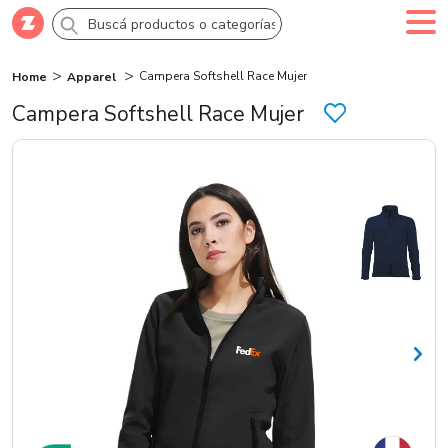
Campera Softshell Race Mujer
Home
Apparel
Comprar
Creá tu cuenta
Ingresá
Campera Softshell Race Mujer
Categorías
SALE 70% OFF
Novedades
Campañas
Logo 24hs