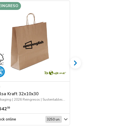
EINGRESO
lsa Kraft 32x10x30
Boligrafo Electra
Packaging | 2026 Reingresos | Sustentables | Bolsas y Tote Bags
642
$ 716
99
99
ck online
Stock online
3250 un.