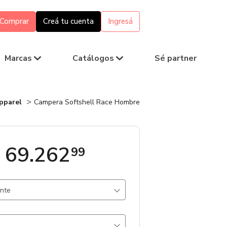
Comprar
Creá tu cuenta
Ingresá
Marcas
Catálogos
Sé partner
pparel
Campera Softshell Race Hombre
 69.262
99
ante
2993 un.