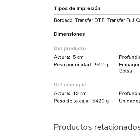
Tipos de Impresión
Bordado, Transfer DTF, Transfer Full Co
Dimensiones
Del producto
Altura:
5 cm
Profundi
Peso por unidad:
542 g
Empaque 
Bolsa
Del empaque
Altura:
19 cm
Profundi
Peso de la caja:
5420 g
Unidades
Productos relacionado