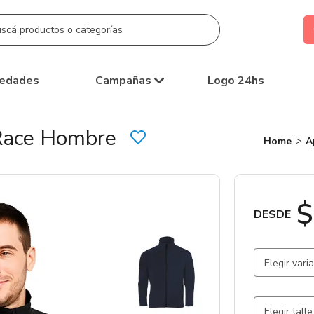
edades
Campañas
Logo 24hs
Race Hombre
Home
A
$
DESDE
Elegir vari
Negro
Elegir talle