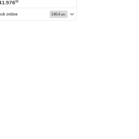
41.976
$ 33.693
99
99
ck online
Stock online
3454 un.