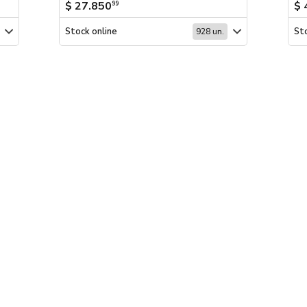
$ 27.850
$ 
99
Stock online
Sto
928 un.