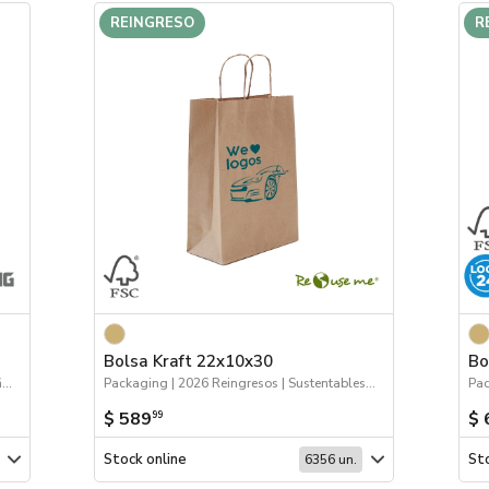
REINGRESO
R
Bolsa Kraft 22x10x30
Bo
Escritura | 2026 Minería | 2026 Día de la Niñez
Packaging | 2026 Reingresos | Sustentables | Bolsas y Tote Bags
$ 589
$ 
99
Stock online
Sto
6356 un.