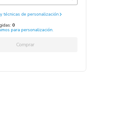
2337 un.
Total:
0
y técnicas de personalización
gidas:
0
imos para personalización.
Agregar unidades
Comprar