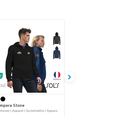
mpera Stone
Camisa Baltimore
Workwear | Apparel | Sustentables | Apparel - Abrigo
Workwear | Apparel