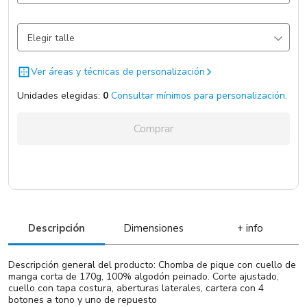
Negro
1810 un.
Elegir talle
Blanco
1101 un.
Total:
0
Ver áreas y técnicas de personalización
Gris Claro
845 un.
Unidades elegidas:
0
Consultar mínimos para personalización.
Azul
535 un.
Agregar unidades
Comprar
Descripción
Dimensiones
+ info
Descripción general del producto: Chomba de pique con cuello de
manga corta de 170g, 100% algodón peinado. Corte ajustado,
cuello con tapa costura, aberturas laterales, cartera con 4
botones a tono y uno de repuesto