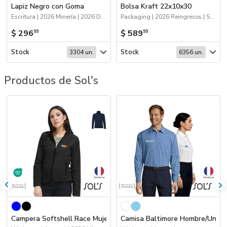
Lapiz Negro con Goma
Bolsa Kraft 22x10x30
Escritura | 2026 Minería | 2026 Día de la Niñez
Packaging | 2026 Reingresos | Sustentables | Bolsas y Tote Bags
$ 296
$ 589
99
99
Stock
Stock
3304 un.
6356 un.
Productos de Sol's
Campera Softshell Race Mujer
Camisa Baltimore Hombre/Unise