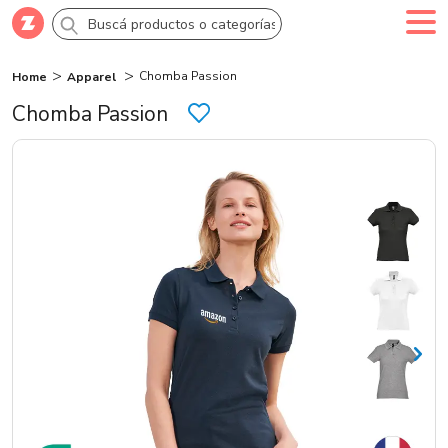
Chomba Passion
Home
Apparel
Comprar
Creá tu cuenta
Ingresá
Chomba Passion
Categorías
SALE 70% OFF
Novedades
Campañas
Logo 24hs