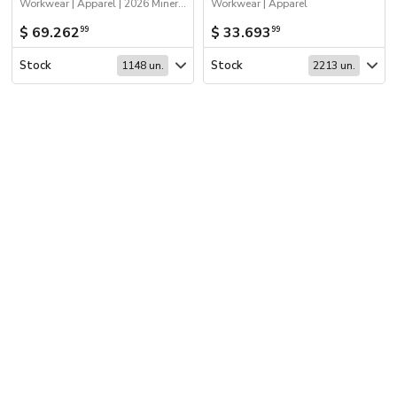
Workwear | Apparel | 2026 Minería | Sustentables | Apparel - Abrigo
Workwear | Apparel
$ 69.262
$ 33.693
99
99
Stock
Stock
1148 un.
2213 un.