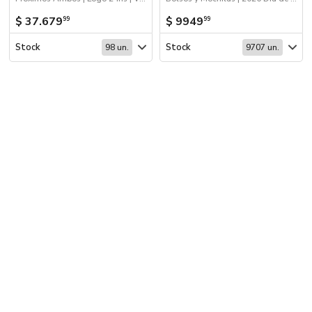
$ 37.679
$ 9949
99
99
Stock
Stock
98 un.
9707 un.