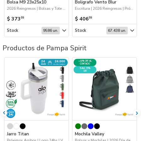
Bolsa M9 23x25x10
Boligrafo Vento Blur
2026 Reingresos | Bolsas y Tote Bags
Escritura | 2026 Reingresos | Próximos Arribos
$ 373
$ 406
99
99
Stock
Stock
9586 un.
67.438 un.
Productos de Pampa Spirit
24
24.000
+10% OFF AL
CONTADO
AUG
UN. EN CAMINO
SALE 70%
OFF
Jarro Titan
Mochila Valley
Próximos Arribos | Logo 24hs | Viajes | Drinkware
Bolsos y Mochilas | 2026 Día de la Niñez | 70%OFF Bolsos y Mochilas