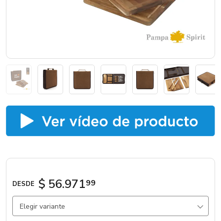
Marcas
Catálogos
Sé partner
$ 56.971
99
DESDE
Elegir variante