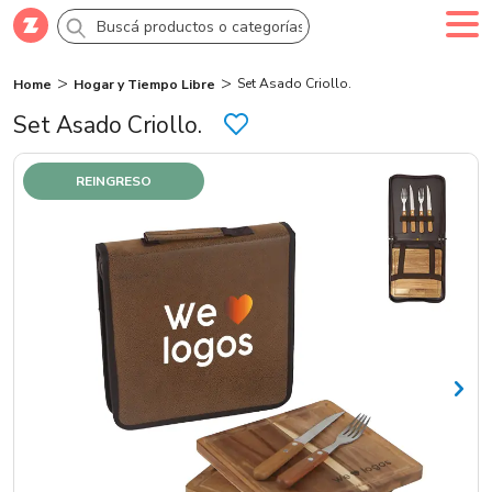
Set Asado Criollo.
Home
Hogar y Tiempo Libre
Comprar
Creá tu cuenta
Ingresá
Set Asado Criollo.
Categorías
REINGRESO
SALE 70% OFF
Novedades
Campañas
Logo 24hs